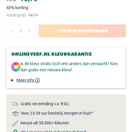
voorraad:
43
% korting
Adviesprijs:
€18,71
-
+
HOEVEELHEID
HOEVEELHEID
IN MIJN WINKELMAND
VERLAGEN
VERHOGEN
VAN
VAN
WIJZONOL
WIJZONOL
MUURVERF
MUURVERF
MAT
MAT
ONLINEVERF.NL KLEURGARANTIE
Is de kleur straks toch iets anders dan verwacht? Kies
dan gratis een nieuwe kleur!
Meer info
Gratis verzending v.a. €50,-
Voor 23:59 uur besteld, morgen in huis*
Keuze uit 50.000+ kleuren