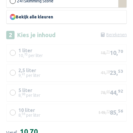
241
Skimming Stone
Bekijk alle kleuren
Kies je
inhoud
Berekenen
1 liter
70
10,
71
18,
70
10,
per liter
2,5 liter
53
23,
18
41,
41
9,
per liter
5 liter
92
44,
60
78,
98
8,
per liter
10 liter
56
85,
73
149,
56
8,
per liter
WIT
Huidige
€10,70
TR
Vanaf