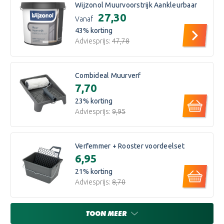
Wijzonol Muurvoorstrijk Aankleurbaar
€27,30
Vanaf
43
% korting
Adviesprijs:
€47,78
Combideal Muurverf
€7,70
23
% korting
Adviesprijs:
€9,95
Verfemmer + Rooster voordeelset
€6,95
21
% korting
Adviesprijs:
€8,70
TOON MEER