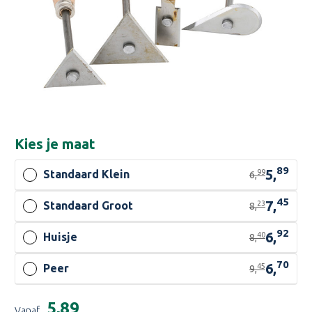
Kies je
maat
89
5,
99
Standaard Klein
6,
45
7,
23
Standaard Groot
8,
92
6,
40
Huisje
8,
70
6,
45
Peer
9,
Huidige
€5,89
Vanaf