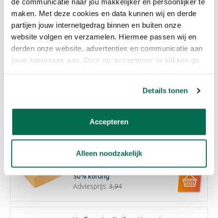
de communicatie naar jou makkelijker en persoonlijker te
maken. Met deze cookies en data kunnen wij en derde
Reviews
partijen jouw internetgedrag binnen en buiten onze
website volgen en verzamelen. Hiermee passen wij en
derden onze website, advertenties en communicatie aan
Bijpassende producten
jouw interesses aan. Door op 'accepteren' te klikken ga
je hiermee akkoord. Je kunt je voorkeuren altijd weer
Combideal Lakverf + Kwast
aanpassen. Lees er meer over in ons cookiebeleid.
Details tonen
€11,50
8
% korting
Adviesprijs:
€12,37
Accepteren
Spons
Alleen noodzakelijk
€1,98
50
% korting
Adviesprijs:
€3,94