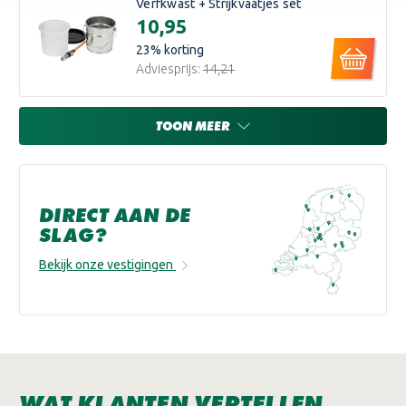
Verfkwast + Strijkvaatjes set
€10,95
23
% korting
Adviesprijs:
€14,21
TOON MEER
DIRECT AAN DE
SLAG?
Bekijk onze vestigingen
WAT KLANTEN VERTELLEN