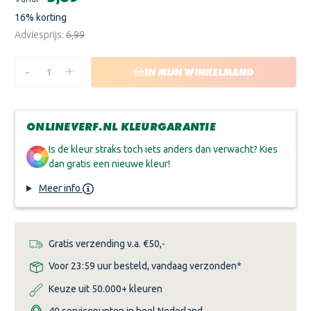
voorraad:
16
% korting
Adviesprijs:
€6,99
-
+
HOEVEELHEID
HOEVEELHEID
IN MIJN WINKELMAND
VERLAGEN
VERHOGEN
VAN
VAN
VERFKRABBERS
VERFKRABBERS
ONLINEVERF.NL KLEURGARANTIE
Is de kleur straks toch iets anders dan verwacht? Kies
dan gratis een nieuwe kleur!
Meer info
Gratis verzending v.a. €50,-
Voor 23:59 uur besteld, vandaag verzonden*
Keuze uit 50.000+ kleuren