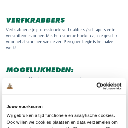
VERFKRABBERS
Verfkrabberszijn professionele verfkrabbers / schrapers en in
verschillende vormen. Met hun scherpe hoeken zijn ze geschikt
voor het afschrapen van de verf. Een goed begin is het halve
werk!
MOGELIJKHEDEN:
Standaard klein/groot: voor deuren en kozijnen
Huisje: voor geprofileerde ondergronden
Peer: voor rondingen in de ondergrond
Jouw voorkeuren
Lees meer
Wij gebruiken altijd functionele en analytische cookies.
Ook willen we cookies plaatsen en data verzamelen om
Eigenschappen