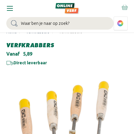
WIN EEN BALLONVAART:
Bij besteding vanaf €100,- aan Sikkens
muurverf en/of lak.
Bekijk actie >
Zoeken
Home
Verfkrabbers
Verfkrabbers
VERFKRABBERS
Vanaf
€5,89
Direct leverbaar