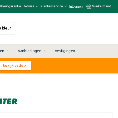
Kleurgarantie
Advies
Klantenservice
Winkelmand
Inloggen
w kleur
ren
Aanbiedingen
Vestigingen
Bekijk actie >
ITER