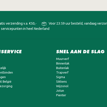
ASIS KOPEN BIJ
t van onze topservice. Wij leveren direct uit eigen voorraad,
atis verzending v.a. €50,-
Voor 23:59 uur besteld, vandaag verz
iteer je van:
 servicepunten in heel Nederland
roducten.
SERVICE
SNEL AAN DE SLAG
 of meubels? Onze verfexperts helpen je graag verder.
Muurverf
Binnenlak
elijk
Buitenlak
ntbinden
Trapverf
agen
Sigma
t België
Sikkens
bezorging
Wijzonol
Jotun
Pienter