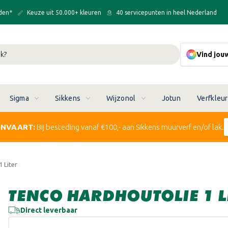
den*
Keuze uit 50.000+ kleuren
40 servicepunten in heel Nederland
Vind jou
Sigma
Sikkens
Wijzonol
Jotun
Verfkleu
ONVAART:
Bij besteding vanaf €100,- aan Sikkens muurverf en/of lak.
 Liter
TENCO HARDHOUTOLIE 1 L
Direct leverbaar