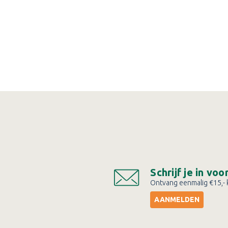
laag, of 2,5 liter voor een intensieve behandeling in twee
iter kun je het volledige oppervlak in één laag behandelen.
O HARDHOUTOLIE
BASIS AANBIEDING
Schrijf je in vo
Ontvang eenmalig €15,- k
het volledige Tenco assortiment. Je bestelt de Tenco
AANMELDEN
viesprijs, waardoor je professionele bescherming voor je