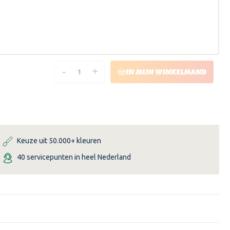
-
+
HOEVEELHEID
HOEVEELHEID
IN MIJN WINKELMAND
VERLAGEN
VERHOGEN
VAN
VAN
TENCO
TENCO
HARDHOUTOLIE
HARDHOUTOLIE
1
1
LITER
LITER
Keuze uit 50.000+ kleuren
40 servicepunten in heel Nederland