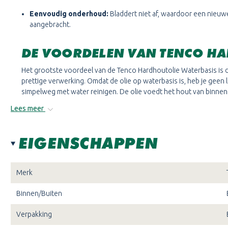
Eenvoudig onderhoud:
Bladdert niet af, waardoor een nieuw
aangebracht.
DE VOORDELEN VAN TENCO H
Het grootste voordeel van de Tenco Hardhoutolie Waterbasis is 
prettige verwerking. Omdat de olie op waterbasis is, heb je geen
simpelweg met water reinigen. De olie voedt het hout van binnenu
of splinteren. Het resultaat is een verzorgde, matte uitstraling d
Lees meer
weerbaar maakt tegen alle weersomstandigheden.
TENCO HARDHOUTOLIE WATER
EIGENSCHAPPEN
Tenco Hardhoutolie op waterbasis is verkrijgbaar in verschillend
hardhoutsoorten. Deze varianten zijn kant-en-klaar en hoeven n
Merk
bereiken. De olie is uitermate geschikt voor:
Binnen/Buiten
Bankirai
Verpakking
Teak