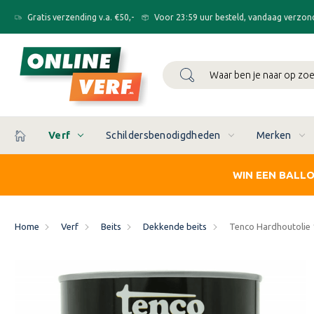
Gratis verzending v.a. €50,-
Voor 23:59 uur besteld, vandaag verzon
Zoeken
Verf
Schildersbenodigdheden
Merken
WIN EEN BALL
Home
Verf
Beits
Dekkende beits
Tenco Hardhoutolie 1