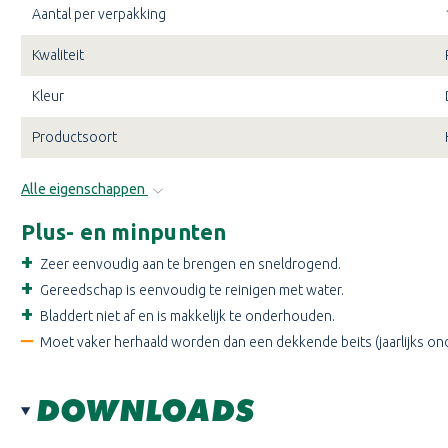
Aantal per verpakking
Iroko en Mahonie
Kwaliteit
Western Red Cedar
Kleur
HOE BRENG IK TENCO HARDHO
Productsoort
Voor een egaal resultaat moet het hout schoon, droog en vetvrij 
ontgrijzer.
Tip:
Breng de olie dun aan met een platte kwast of een p
Alle eigenschappen
en wrijf de overtollige olie die niet in het hout is getrokken w
zorgt voor een mooie, egale matte finish. Breng bij nieuw hout 
Plus- en minpunten
verzadiging.
Zeer eenvoudig aan te brengen en sneldrogend.
Gereedschap is eenvoudig te reinigen met water.
HOEVEEL TENCO HARDHOUTOLI
Bladdert niet af en is makkelijk te onderhouden.
NODIG?
Moet vaker herhaald worden dan een dekkende beits (jaarlijks o
Het rendement is sterk afhankelijk van de staat en de zuiging van h
per laag.
Rekenvoorbeelden:
DOWNLOADS
Tuinset (tafel + 4 stoelen):
Met een blik van 1 liter heb je 