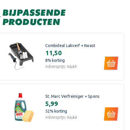
BIJPASSENDE
PRODUCTEN
Combideal Lakverf + Kwast
€11,50
8
% korting
Adviesprijs:
€12,37
St. Marc Verfreiniger + Spons
€5,99
52
% korting
Adviesprijs:
€12,32