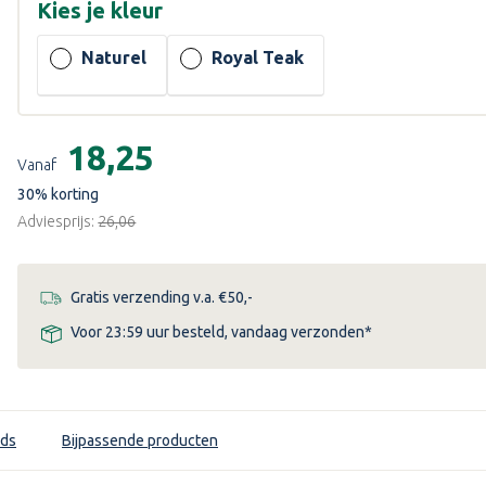
Kies je
kleur
Naturel
Royal Teak
Huidige
voorraad:
€18,25
Vanaf
30
% korting
Adviesprijs:
€26,06
Gratis verzending v.a. €50,-
Voor 23:59 uur besteld, vandaag verzonden*
ds
Bijpassende producten