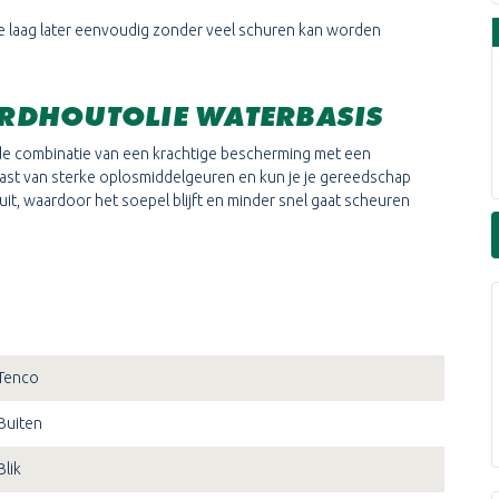
e laag later eenvoudig zonder veel schuren kan worden
ARDHOUTOLIE WATERBASIS
de combinatie van een krachtige bescherming met een
 last van sterke oplosmiddelgeuren en kun je je gereedschap
it, waardoor het soepel blijft en minder snel gaat scheuren
ie de luxe van hardhout benadrukt en het hout optimaal
BASIS VARIANTEN
e natuurlijke tinten die passen bij de meest voorkomende
iet gemengd te worden om hun optimale kleurkracht te
Tenco
Buiten
Blik