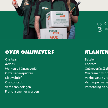
TENCO HARDHOUTOLIE WATERB
ONLINEVERF.NL
Bestel je Tenco Hardhoutolie Waterbasis bij Onlineverf.nl en genie
Gr
zodat je tuinmeubels snel weer in topconditie zijn. Daarnaast prof
40
Snelle levering:
Vandaag besteld is vaak morgen al in huis.
Kwaliteitsgarantie:
Wij leveren uitsluitend originele Tenco p
OVER ONLINEVERF
KLANTEN
Deskundig advies:
Heb je vragen over het oliën van je terras
Ons team
Betalen
Advies
Contact
Werken bij Onlineverf.nl
Onlineverf.nl Zak
Onze servicepunten
Overeenkomst o
Nieuwsbrief
Veelgestelde vr
Ons concept
Verf kopen vanui
Verf aanbiedingen
Verzending en 
Franchisenemer worden