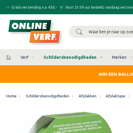
Gratis verzending v.a. €50,-
Voor 23:59 uur besteld, vandaag verzon
Zoeken
Verf
Schildersbenodigdheden
Merken
WIN EEN BALL
Home
Schildersbenodigdheden
Afplakken
Afplaktape