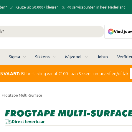
den*
Keuze uit 50.000+ kleuren
40 servicepunten in heel Nederland
Vind jou
Sigma
Sikkens
Wijzonol
Jotun
Verfkle
ONVAART:
Bij besteding vanaf €100,- aan Sikkens muurverf en/of lak.
Frogtape Multi-Surface
FROGTAPE MULTI-SURFAC
Direct leverbaar