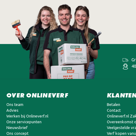
Gr
40
OVER ONLINEVERF
KLANTEN
Ons team
Betalen
Advies
Contact
Werken bij Onlineverf.nl
Onlineverf.nl Zak
Onze servicepunten
Overeenkomst o
Nieuwsbrief
Veelgestelde vr
Ons concept
Verf kopen vanui