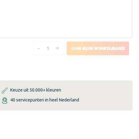
-
+
HOEVEELHEID
HOEVEELHEID
IN MIJN WINKELMAND
VERLAGEN
VERHOGEN
VAN
VAN
FROGTAPE
FROGTAPE
MULTI-
MULTI-
SURFACE
SURFACE
Keuze uit 50.000+ kleuren
40 servicepunten in heel Nederland