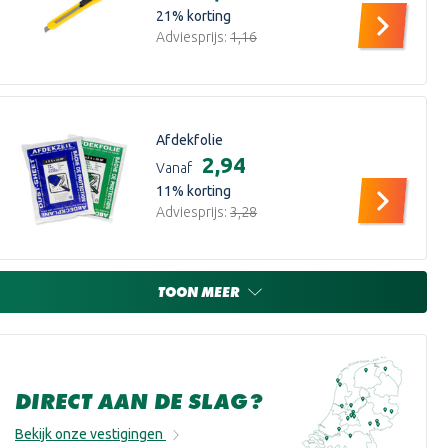
21
% korting
Adviesprijs:
€1,16
Afdekfolie
€2,94
Vanaf
11
% korting
Adviesprijs:
€3,28
TOON MEER
DIRECT AAN DE SLAG?
Bekijk onze vestigingen