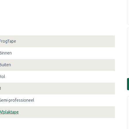
FrogTape
Binnen
Buiten
Rol
1
Semi-professioneel
Afplaktape