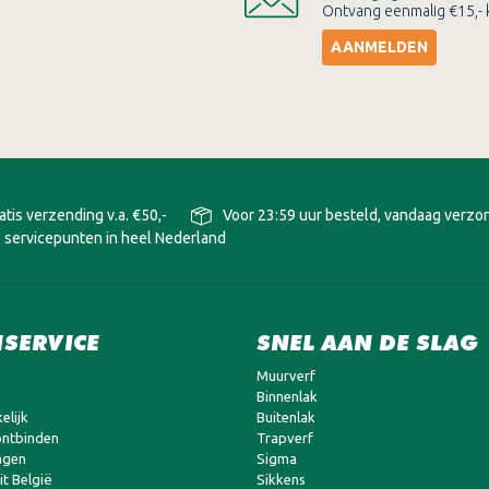
Ontvang eenmalig €15,- k
AANMELDEN
atis verzending v.a. €50,-
Voor 23:59 uur besteld, vandaag verz
 servicepunten in heel Nederland
SERVICE
SNEL AAN DE SLAG
Muurverf
Binnenlak
elijk
Buitenlak
ntbinden
Trapverf
agen
Sigma
t België
Sikkens