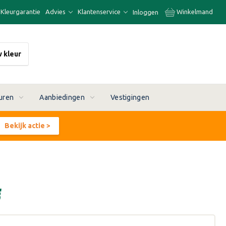
Kleurgarantie
Advies
Klantenservice
Winkelmand
Inloggen
w kleur
uren
Aanbiedingen
Vestigingen
Bekijk actie >
E