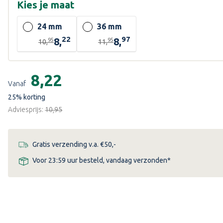
Kies je
maat
24 mm
36 mm
22
97
8,
8,
95
95
10,
11,
Huidige
ende
voorraad:
€8,22
Vanaf
25
% korting
Adviesprijs:
€10,95
Gratis verzending v.a. €50,-
Voor 23:59 uur besteld, vandaag verzonden*