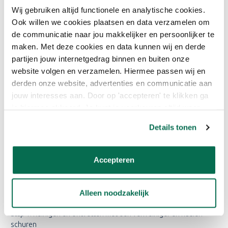
HOE BRENG IK DE VERF AAN?
Wij gebruiken altijd functionele en analytische cookies.
Nieuw of kaal gemaakt hout
Ook willen we cookies plaatsen en data verzamelen om
de communicatie naar jou makkelijker en persoonlijker te
Stap 1: Reinigen en ontvetten met een verfreiniger (alleen bij
maken. Met deze cookies en data kunnen wij en derde
vette houtsoorten noodzakelijk)
partijen jouw internetgedrag binnen en buiten onze
website volgen en verzamelen. Hiermee passen wij en
Stap 2: Gronden met Rubbol BL Primer
derden onze website, advertenties en communicatie aan
jouw interesses aan. Door op 'accepteren' te klikken ga
Stap 3: Schuren en (indien nodig) repareren
je hiermee akkoord. Je kunt je voorkeuren altijd weer
Stap 4: Eerste laag Rubbol BL lak aanbrengen zoals Rubbol BL
aanpassen. Lees er meer over in ons cookiebeleid.
Details tonen
Satura of de Rubbol BL Safira.
Stap 5: Matteren met een Scotch-Brite sponsje
Accepteren
Stap 6: Aflakken met Rubbol BL Satura of de Rubbol BL Safira.
Hout voorzien van verf
Alleen noodzakelijk
Stap 1: Reinigen en ontvetten met een verfreiniger en nadien
schuren