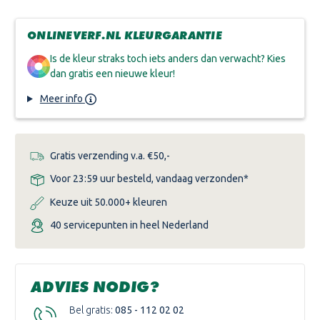
SIKKENS
SIKKENS
RUBBOL
RUBBOL
BL
BL
ONLINEVERF.NL KLEURGARANTIE
PRIMER
PRIMER
Is de kleur straks toch iets anders dan verwacht? Kies
dan gratis een nieuwe kleur!
Meer info
Gratis verzending v.a. €50,-
Voor 23:59 uur besteld, vandaag verzonden*
Keuze uit 50.000+ kleuren
40 servicepunten in heel Nederland
ADVIES NODIG?
Bel gratis:
085 - 112 02 02