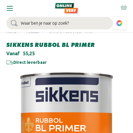
WIN EEN BALLONVAART:
Bij besteding vanaf €100,- aan Sikkens
muurverf en/of lak.
Bekijk actie >
Zoeken
Home
Houtlak
Sikkens Rubbol BL Primer
SIKKENS RUBBOL BL PRIMER
Vanaf
€55,25
Direct leverbaar