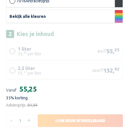
7016
Antracietgrijs
Bekijk alle kleuren
Kies je
inhoud
1 liter
25
55,
99
84,
25
55,
per liter
2,5 liter
92
132,
49
204,
17
53,
per liter
W05
Huidige
€55,25
N00
Vanaf
voorraad:
35
% korting
Adviesprijs:
€84,99
-
+
HOEVEELHEID
HOEVEELHEID
IN MIJN WINKELMAND
VERLAGEN
VERHOGEN
VAN
VAN