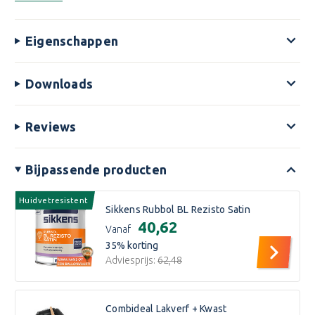
Eigenschappen
Downloads
Reviews
Bijpassende producten
Huidvetresistent
Sikkens Rubbol BL Rezisto Satin
€40,62
Vanaf
35
% korting
Adviesprijs:
€62,48
Combideal Lakverf + Kwast