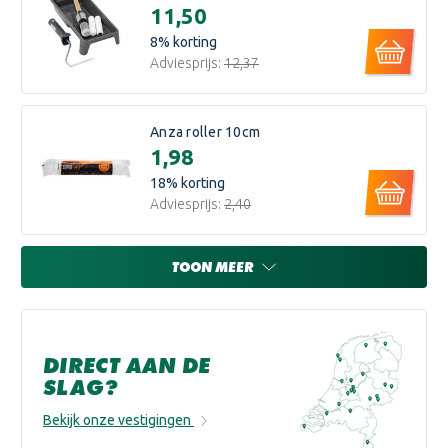
€11,50
8
% korting
Adviesprijs:
€12,37
Anza roller 10cm
€1,98
18
% korting
Adviesprijs:
€2,40
TOON MEER
DIRECT AAN DE
SLAG?
Bekijk onze vestigingen