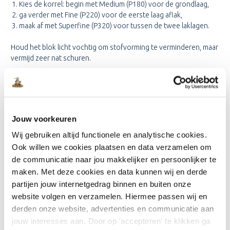
Kies de korrel: begin met Medium (P180) voor de grondlaag,
ga verder met Fine (P220) voor de eerste laag aflak,
maak af met Superfine (P320) voor tussen de twee laklagen.
Houd het blok licht vochtig om stofvorming te verminderen, maar
vermijd zeer nat schuren.
HOEVEEL VAN HET PRODUCT
HEB IK NODIG?
Jouw voorkeuren
Voor één meubelstuk, deur of kozijn volstaat een pad per fase.
Wij gebruiken altijd functionele en analytische cookies.
Een set van drie stuks bestrijkt gemakkelijk één tot twee
Ook willen we cookies plaatsen en data verzamelen om
complete klussen – genoeg voor een professionele
de communicatie naar jou makkelijker en persoonlijker te
eindafwerking.
maken. Met deze cookies en data kunnen wij en derde
Beschikbare uitvoeringen van het product
partijen jouw internetgedrag binnen en buiten onze
website volgen en verzamelen. Hiermee passen wij en
Medium (2 stuks)
derden onze website, advertenties en communicatie aan
Fine (2 stuks)
jouw interesses aan. Door op 'accepteren' te klikken ga
Superfine (2 stuks)