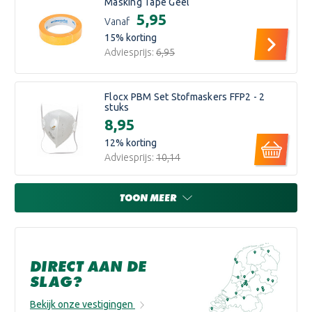
Masking Tape Geel
€5,95
Vanaf
15
% korting
Adviesprijs:
€6,95
Flocx PBM Set Stofmaskers FFP2 - 2
stuks
€8,95
12
% korting
Adviesprijs:
€10,14
TOON MEER
DIRECT AAN DE
SLAG?
Bekijk onze vestigingen