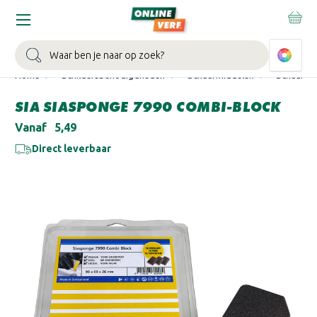
WIN EEN BALLONVAART:
Bij besteding vanaf €100,- aan Sikkens
muurverf en/of lak.
Bekijk actie >
Zoeken
Home
Schildersbenodigdheden
Schuurmiddelen
Schuurpa
SIA SIASPONGE 7990 COMBI-BLOCK
Vanaf
€5,49
Direct leverbaar