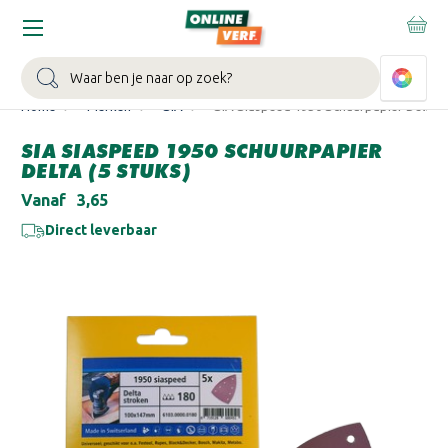
WIN EEN BALLONVAART:
Bij besteding vanaf €100,- aan Sikkens
muurverf en/of lak.
Bekijk actie >
Zoeken
Home
Merken
SIA
SIA Siaspeed 1950 Schuurpapier Delta (5
SIA SIASPEED 1950 SCHUURPAPIER
DELTA (5 STUKS)
Vanaf
€3,65
Direct leverbaar