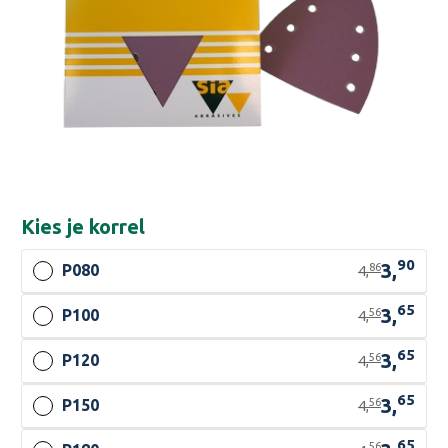
Kies je
korrel
90
3,
86
P080
4,
65
3,
56
P100
4,
65
3,
56
P120
4,
65
3,
56
P150
4,
65
56