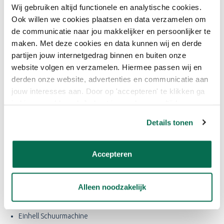
Wij gebruiken altijd functionele en analytische cookies.
dag.
Ook willen we cookies plaatsen en data verzamelen om
de communicatie naar jou makkelijker en persoonlijker te
Beschikbare volumes van het product
maken. Met deze cookies en data kunnen wij en derde
Set van 5 schuurvellen (delta‑vorm)
partijen jouw internetgedrag binnen en buiten onze
Schuurkorrel: P120 (geschikt voor medium‑fijn schuurwerk)
website volgen en verzamelen. Hiermee passen wij en
derden onze website, advertenties en communicatie aan
jouw interesses aan. Door op 'accepteren' te klikken ga
HET PRODUCT KOPEN BIJ
je hiermee akkoord. Je kunt je voorkeuren altijd weer
ONLINEVERF.NL
aanpassen. Lees er meer over in ons cookiebeleid.
Details tonen
Bestel vandaag nog jouw set SIA Siaspeed 1950
Delta‑schuurvellen – morgen al in huis bij bestellingen vóór
23:59.
Accepteren
Alleen noodzakelijk
Gerelateerde producten
SIA Siaspeed 1950 Schuurpapier rollen
Einhell Schuurmachine