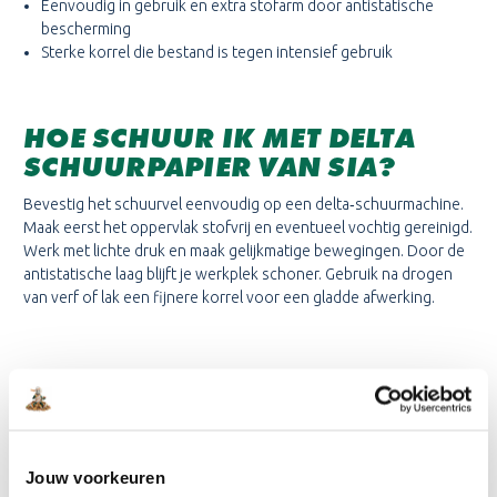
Eenvoudig in gebruik en extra stofarm door antistatische
bescherming
Sterke korrel die bestand is tegen intensief gebruik
HOE SCHUUR IK MET DELTA
SCHUURPAPIER VAN SIA?
Bevestig het schuurvel eenvoudig op een delta‑schuurmachine.
Maak eerst het oppervlak stofvrij en eventueel vochtig gereinigd.
Werk met lichte druk en maak gelijkmatige bewegingen. Door de
antistatische laag blijft je werkplek schoner. Gebruik na drogen
van verf of lak een fijnere korrel voor een gladde afwerking.
HOEVEEL VAN HET PRODUCT
HEB IK NODIG?
Voor eenvoudige hout- of verfprojecten op kozijnen, meubels of
trappen volstaat één pak (5 vellen). Bij meerdere hoeken of
Jouw voorkeuren
repeterend gebruik kun je uitgaan van ongeveer 1‑2 vellen per