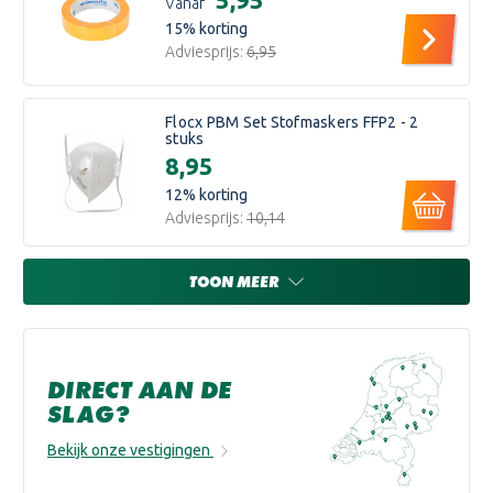
Vanaf
15
% korting
Adviesprijs:
€6,95
Flocx PBM Set Stofmaskers FFP2 - 2
stuks
€8,95
12
% korting
Adviesprijs:
€10,14
TOON MEER
DIRECT AAN DE
SLAG?
Bekijk onze vestigingen