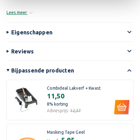
Lees meer
Eigenschappen
Reviews
Bijpassende producten
Combideal Lakverf + Kwast
€11,50
8
% korting
Adviesprijs:
€12,37
Masking Tape Geel
€5,95