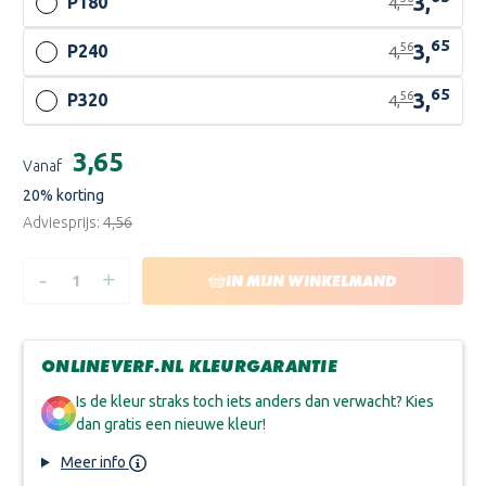
3,
P180
4,
65
3,
56
P240
4,
65
3,
56
P320
4,
Huidige
€3,65
Vanaf
voorraad:
20
% korting
Adviesprijs:
€4,56
-
+
HOEVEELHEID
HOEVEELHEID
IN MIJN WINKELMAND
VERLAGEN
VERHOGEN
VAN
VAN
SIA
SIA
SIASPEED
SIASPEED
1950
1950
ONLINEVERF.NL KLEURGARANTIE
SCHUURPAPIER
SCHUURPAPIER
DELTA
DELTA
(5
(5
Is de kleur straks toch iets anders dan verwacht? Kies
STUKS)
STUKS)
dan gratis een nieuwe kleur!
Meer info