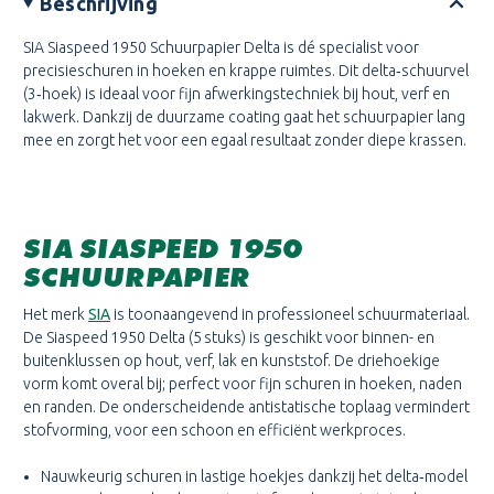
Beschrijving
SIA Siaspeed 1950 Schuurpapier Delta is dé specialist voor
precisieschuren in hoeken en krappe ruimtes. Dit delta‑schuurvel
(3‑hoek) is ideaal voor fijn afwerkingstechniek bij hout, verf en
lakwerk. Dankzij de duurzame coating gaat het schuurpapier lang
mee en zorgt het voor een egaal resultaat zonder diepe krassen.
SIA SIASPEED 1950
SCHUURPAPIER
Het merk
SIA
is toonaangevend in professioneel schuurmateriaal.
De Siaspeed 1950 Delta (5 stuks) is geschikt voor binnen- en
buitenklussen op hout, verf, lak en kunststof. De driehoekige
vorm komt overal bij; perfect voor fijn schuren in hoeken, naden
en randen. De onderscheidende antistatische toplaag vermindert
stofvorming, voor een schoon en efficiënt werkproces.
Nauwkeurig schuren in lastige hoekjes dankzij het delta‑model