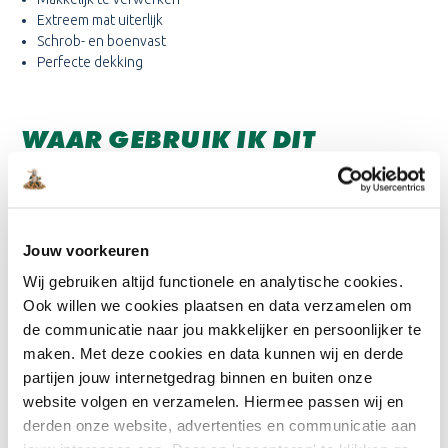
Extreem mat uiterlijk
Schrob- en boenvast
Perfecte dekking
WAAR GEBRUIK IK DIT
PRODUCT VOOR?
De Koopmans Acrylmat Super is gemaakt voor het schilderen van
muren en plafond binnen. Daarnaast kan deze muurverf ook
prima op de (beschutte) buitenmuur aangebracht worden.
Jouw voorkeuren
Wij gebruiken altijd functionele en analytische cookies.
Ook willen we cookies plaatsen en data verzamelen om
HOE BRENG IK DE VERF AAN?
de communicatie naar jou makkelijker en persoonlijker te
Onbehandelde muur
maken. Met deze cookies en data kunnen wij en derde
partijen jouw internetgedrag binnen en buiten onze
Stap 1: Stof verwijderen met een borstel
website volgen en verzamelen. Hiermee passen wij en
derden onze website, advertenties en communicatie aan
Stap 2: Indien nodig ondergrond repareren