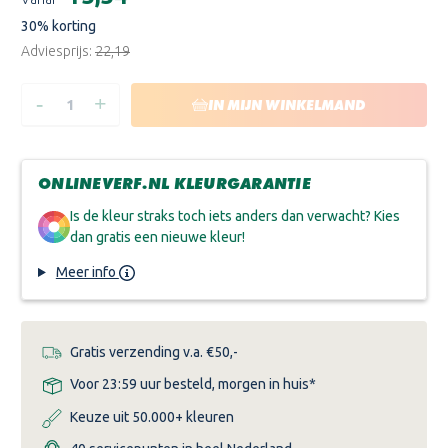
voorraad:
TR
30
% korting
Adviesprijs:
€22,19
-
+
HOEVEELHEID
HOEVEELHEID
IN MIJN WINKELMAND
VERLAGEN
VERHOGEN
VAN
VAN
KOOPMANS
KOOPMANS
ACRYLMAT
ACRYLMAT
SUPER
SUPER
ONLINEVERF.NL KLEURGARANTIE
Is de kleur straks toch iets anders dan verwacht? Kies
dan gratis een nieuwe kleur!
Meer info
Gratis verzending v.a. €50,-
Voor 23:59 uur besteld, morgen in huis*
Keuze uit 50.000+ kleuren