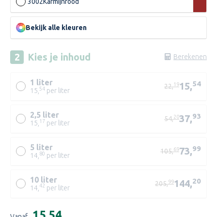
3002
Karmijnrood
Bekijk alle kleuren
Kies je
inhoud
Berekenen
1 liter
54
15,
19
22,
54
15,
per liter
2,5 liter
93
37,
20
54,
17
15,
per liter
5 liter
99
73,
69
105,
80
14,
per liter
10 liter
20
144,
99
205,
42
14,
per liter
WIT/P
Huidige
€15,54
D
Vanaf