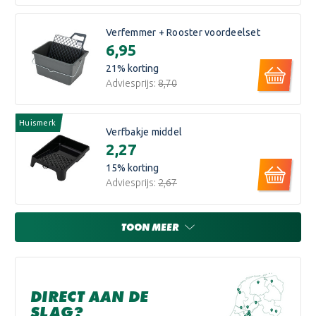
Verfemmer + Rooster voordeelset
€6,95
21
% korting
Adviesprijs:
€8,70
Huismerk
Verfbakje middel
€2,27
15
% korting
Adviesprijs:
€2,67
TOON MEER
DIRECT AAN DE
SLAG?