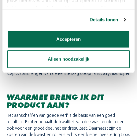
jouw interesses aan. Door op 'accepteren' te klikken ga
je hiermee akkoord. Je kunt je voorkeuren altijd weer
Stap 3: 1 laag Sigmafix aanbrengen
aanpassen. Lees er meer over in ons cookiebeleid.
Details tonen
Stap 4: Aanbrengen van de eerste laag Koopmans Acrylmat Super
Stap 5: Afwerken met de tweede laag Koopmans Acrylmat Super
Accepteren
Muur voorzien van muurverf
Alleen noodzakelijk
Stap 1: Stof verwijderen met een borstel
Stap 2: Aanbrengen van de eerste laag Koopmans Acrylmat Super
WAARMEE BRENG IK DIT
PRODUCT AAN?
Het aanschaffen van goede verf is de basis van een goed
resultaat. Echter bepaalt de kwaliteit van de kwast en de roller
ook voor een groot deel het eindresultaat. Daarnaast zijn de
kosten van de kwast en roller slechts een kleine investering t.o.v.