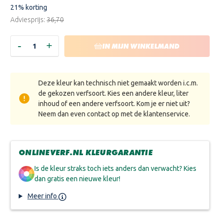
21
% korting
Adviesprijs:
€36,70
-
+
HOEVEELHEID
HOEVEELHEID
IN MIJN WINKELMAND
VERLAGEN
VERHOGEN
VAN
VAN
HERMADIX
HERMADIX
MEUBELLAK
MEUBELLAK
EXTRA
EXTRA
Deze kleur kan technisch niet gemaakt worden i.c.m.
MAT
MAT
de gekozen verfsoort. Kies een andere kleur, liter
inhoud of een andere verfsoort. Kom je er niet uit?
Neem dan even contact op met de klantenservice.
ONLINEVERF.NL KLEURGARANTIE
Is de kleur straks toch iets anders dan verwacht? Kies
dan gratis een nieuwe kleur!
Meer info