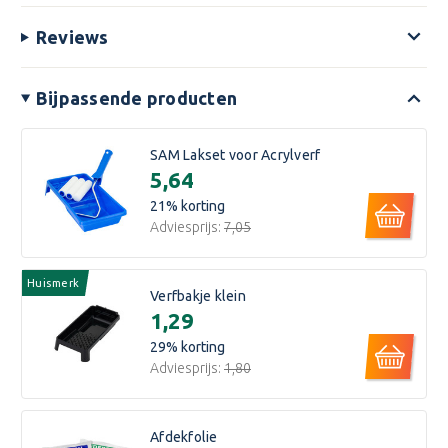
Reviews
Bijpassende producten
SAM Lakset voor Acrylverf
€5,64
21
% korting
Adviesprijs:
€7,05
Huismerk
Verfbakje klein
€1,29
29
% korting
Adviesprijs:
€1,80
Afdekfolie