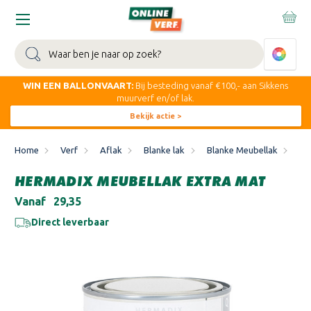
Zoeken
WIN EEN BALLONVAART:
Bij besteding vanaf €100,- aan Sikkens
muurverf en/of lak.
Bekijk actie >
Home
Verf
Aflak
Blanke lak
Blanke Meubellak
He
HERMADIX MEUBELLAK EXTRA MAT
Vanaf
€29,35
Direct leverbaar