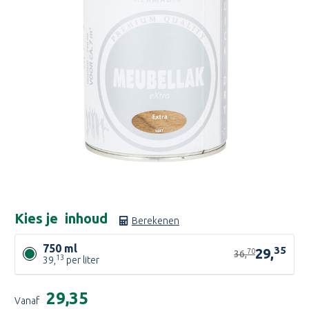
Kies je
inhoud
Berekenen
750 ml
35
29,
70
36,
13
39,
per liter
Huidige
€29,35
Vanaf
voorraad: