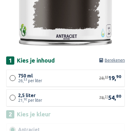
Kies je
inhoud
Berekenen
750 ml
90
19,
44
28,
53
26,
per liter
2,5 liter
80
54,
31
78,
92
21,
per liter
Kies je
kleur
Antraciet