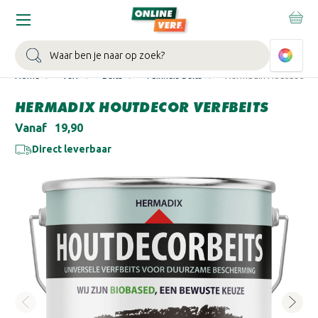
WIN EEN BALLONVAART:
Bij besteding vanaf €100,- aan Sikkens
muurverf en/of lak.
Bekijk actie >
Zoeken
Home
Verf
Beits
Tuinhuis beits
Hermadix Houtdecor V
HERMADIX HOUTDECOR VERFBEITS
Vanaf
€19,90
Direct leverbaar