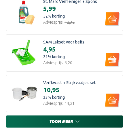
St. Marc Verfreiniger + Spons
€5,99
52
% korting
Adviesprijs:
€12,32
SAM Lakset voor beits
€4,95
21
% korting
Adviesprijs:
€6,20
Verfkwast + Strijkvaatjes set
€10,95
23
% korting
Adviesprijs:
€14,21
TOON MEER