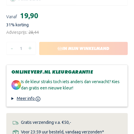
Huidige
€19,90
Vanaf
voorraad:
31
% korting
Adviesprijs:
€28,44
-
+
HOEVEELHEID
HOEVEELHEID
IN MIJN WINKELMAND
VERLAGEN
VERHOGEN
VAN
VAN
HERMADIX
HERMADIX
HOUTDECOR
HOUTDECOR
VERFBEITS
VERFBEITS
ONLINEVERF.NL KLEURGARANTIE
Is de kleur straks toch iets anders dan verwacht? Kies
dan gratis een nieuwe kleur!
Meer info
Gratis verzending v.a. €50,-
Voor 23:59 uur besteld, vandaag verzonden*