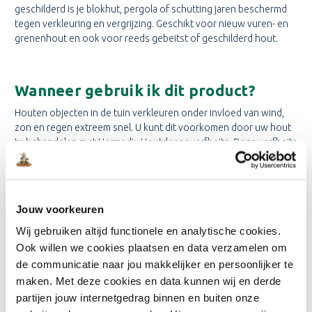
geschilderd is je blokhut, pergola of schutting jaren beschermd
tegen verkleuring en vergrijzing. Geschikt voor nieuw vuren- en
grenenhout en ook voor reeds gebeitst of geschilderd hout.
Wanneer gebruik ik dit product?
Houten objecten in de tuin verkleuren onder invloed van wind,
zon en regen extreem snel. U kunt dit voorkomen door uw hout
te behandelen met Hermadix Houtdecor verfbeits. Deze verfbeits
geeft jarenlange bescherming. De kleur in de beits zorgt voor UV
bescherming. Houtdecor verfbeits is vochtregulerend.
Houtdecor verfbeits is makkelijk te verwerken en sneldrogend.
Een mens- en milieuvriendelijk product dat vervuiling en
Jouw voorkeuren
vergrijzing tegengaat en geen nare verflucht heeft.
Wij gebruiken altijd functionele en analytische cookies.
Ook willen we cookies plaatsen en data verzamelen om
de communicatie naar jou makkelijker en persoonlijker te
Belangrijke Eigenschappen
maken. Met deze cookies en data kunnen wij en derde
Goed dekkende beits
partijen jouw internetgedrag binnen en buiten onze
Geen nare verfgeur, vrij van oplosmiddelen