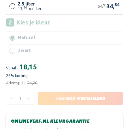
2,5 liter
84
34,
93
54,
94
13,
per liter
Kies je
kleur
Naturel
Zwart
Huidige
€18,15
Vanaf
voorraad:
26
% korting
Adviesprijs:
€24,20
-
+
HOEVEELHEID
HOEVEELHEID
IN MIJN WINKELMAND
VERLAGEN
VERHOGEN
VAN
VAN
HERMADIX
HERMADIX
DOUGLAS
DOUGLAS
OLIE
OLIE
ONLINEVERF.NL KLEURGARANTIE