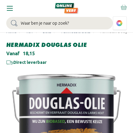
WIN EEN BALLONVAART:
Bij besteding vanaf €100,- aan Sikkens
muurverf en/of lak.
Bekijk actie >
Zoeken
Home
Verf
Beits
Tuinmeubel beits
Hermadix Douglas 
HERMADIX DOUGLAS OLIE
Vanaf
€18,15
Direct leverbaar