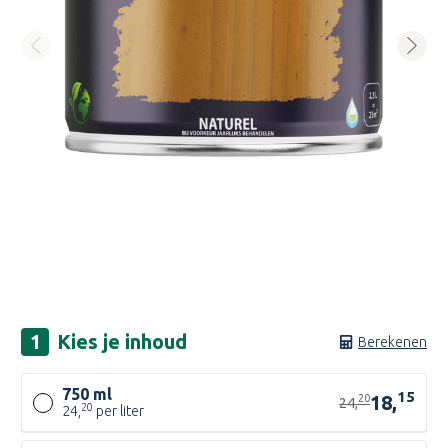
Kies je
inhoud
Berekenen
750 ml
15
18,
20
24,
20
24,
per liter