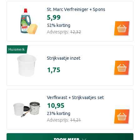
St. Marc Verfreiniger + Spons
€5,99
52
% korting
Adviesprijs:
€12,32
Huismerk
Strijkvaatje inzet
€1,75
Verfkwast + Strijkvaatjes set
€10,95
23
% korting
Adviesprijs:
€14,21
TOON MEER