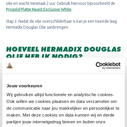
olie en wacht minimaal 2 uur. Gebruik hiervoor bijvoorbeeld de
Progold Platte Kwast Exclusive White
.
Stap 3: Nadat de olie overschilderbaar is kan je een tweede laag
Hermadix Douglas Olie aanbrengen.
HOEVEEL HERMADIX DOUGLAS
OLIE HEB IK NODIG?
Allereerst is het belangrijk te benoemen dat wij aanraden twee
lagen olie aan te brengen. Het rendement van de verf is voor één
laag.
Jouw voorkeuren
Met 1 liter Hermadix Douglas Olie kan je een oppervlak van ± 8m²
Wij gebruiken altijd functionele en analytische cookies.
schilderen. Het oppervlak wat je wilt schilderen moet je dus delen
Ook willen we cookies plaatsen en data verzamelen om
door 8.
de communicatie naar jou makkelijker en persoonlijker te
Wil je bijvoorbeeld een houten gevel met een oppervlak van
maken. Met deze cookies en data kunnen wij en derde
10m² met twee lagen bedekken? Dan heb je 20m²/8=2,5 liter
partijen jouw internetgedrag binnen en buiten onze
Hermadix Douglas Olie nodig. Om de gevel van 10² twee keer te