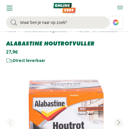
WIN EEN BALLONVAART:
Bij besteding vanaf €100,- aan Sikkens
muurverf en/of lak.
Bekijk actie >
Zoeken
Home
Schildersbenodigdheden
Plamuur- en Vulmiddelen
ALABASTINE HOUTROTVULLER
€27,96
Direct leverbaar