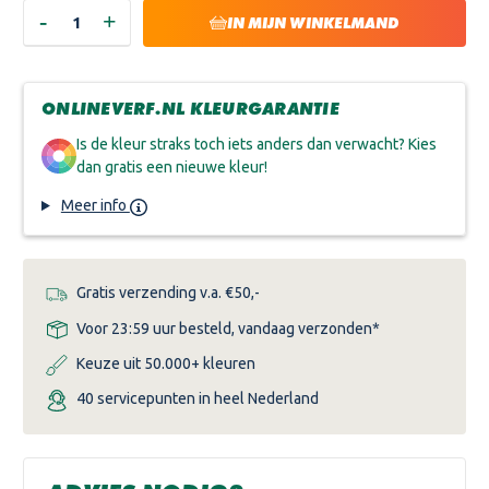
-
+
HOEVEELHEID
HOEVEELHEID
IN MIJN WINKELMAND
VERLAGEN
VERHOGEN
VAN
VAN
ALABASTINE
ALABASTINE
HOUTROTVULLER
HOUTROTVULLER
ONLINEVERF.NL KLEURGARANTIE
Is de kleur straks toch iets anders dan verwacht? Kies
dan gratis een nieuwe kleur!
Meer info
Gratis verzending v.a. €50,-
Voor 23:59 uur besteld, vandaag verzonden*
Keuze uit 50.000+ kleuren
40 servicepunten in heel Nederland