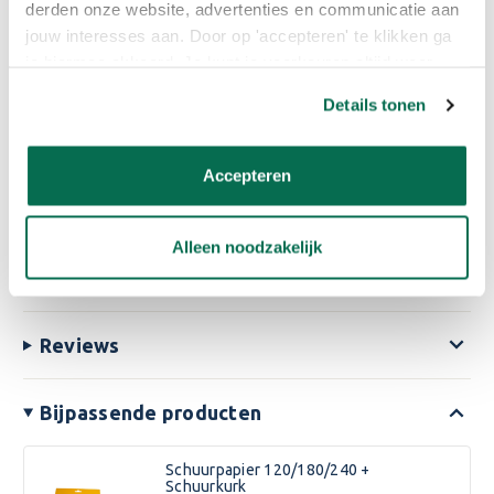
derden onze website, advertenties en communicatie aan
mal.
jouw interesses aan. Door op 'accepteren' te klikken ga
je hiermee akkoord. Je kunt je voorkeuren altijd weer
Lees meer
aanpassen. Lees er meer over in ons cookiebeleid.
Details tonen
Eigenschappen
Accepteren
Downloads
Alleen noodzakelijk
Video's
Reviews
Bijpassende producten
Schuurpapier 120/180/240 +
Schuurkurk