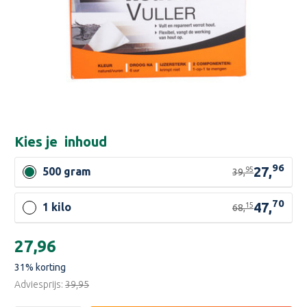
Kies je
inhoud
96
27,
95
500 gram
39,
70
47,
15
1 kilo
68,
Huidige
€27,96
voorraad:
31
% korting
Adviesprijs:
€39,95