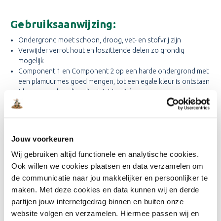
Gebruiksaanwijzing:
Ondergrond moet schoon, droog, vet- en stofvrij zijn
Verwijder verrot hout en loszittende delen zo grondig
mogelijk
Component 1 en Component 2 op een harde ondergrond met
een plamuurmes goed mengen, tot een egale kleur is ontstaan
(de mengverhouding dient 1:1 te zijn)
Niet meer aanmaken dan binnen 20 min. verwerkt kan worden
i.v.m. uitharding
Product met een plamuurmes direct op de ondergrond
aanbrengen
Jouw voorkeuren
Schaven, schuren, schilderen etc. is mogelijk na 6 uur bij 20 °C
Wij gebruiken altijd functionele en analytische cookies.
Gereedschap direct schoonmaken met warm water en
keukenpapier
Ook willen we cookies plaatsen en data verzamelen om
In verpakkingen van 500 gram en 1000 gram
Niet verwerken beneden 10°C
de communicatie naar jou makkelijker en persoonlijker te
Droog bewaren
maken. Met deze cookies en data kunnen wij en derde
TIP: Voor een duurzame reparatie eerst het aangetaste hout
partijen jouw internetgedrag binnen en buiten onze
versterken met Alabastine Houtrot Impregneer. Voor het zetten
website volgen en verzamelen. Hiermee passen wij en
van hoeken of grote reparaties adviseren wij het gebruik van een