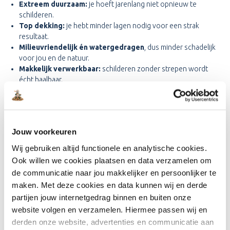
Extreem duurzaam:
je hoeft jarenlang niet opnieuw te
schilderen.
Top dekking:
je hebt minder lagen nodig voor een strak
resultaat.
Milieuvriendelijk én watergedragen
, dus minder schadelijk
voor jou en de natuur.
Makkelijk verwerkbaar:
schilderen zonder strepen wordt
écht haalbaar.
Of je nu voor een modern, landelijk of Scandinavisch tuinconcept
gaat – met deze verf kun je alle kanten op. En dat zie je direct
terug in het resultaat van deze make-over.
Jouw voorkeuren
Wij gebruiken altijd functionele en analytische cookies.
Ook willen we cookies plaatsen en data verzamelen om
de communicatie naar jou makkelijker en persoonlijker te
maken. Met deze cookies en data kunnen wij en derde
partijen jouw internetgedrag binnen en buiten onze
website volgen en verzamelen. Hiermee passen wij en
derden onze website, advertenties en communicatie aan