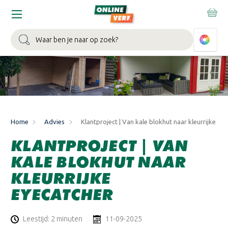
WIN EEN BALLONVAART:
Bij besteding vanaf €100,- aan Sikkens
muurverf en/of lak.
Bekijk actie >
Zoeken
Home
Advies
Klantproject | Van kale blokhut naar kleurrijke ey
KLANTPROJECT | VAN
KALE BLOKHUT NAAR
KLEURRIJKE
EYECATCHER
Leestijd: 2 minuten
11-09-2025