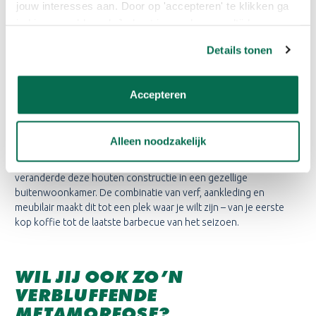
jouw interesses aan. Door op 'accepteren' te klikken ga
je hiermee akkoord. Je kunt je voorkeuren altijd weer
aanpassen. Lees er meer over in ons cookiebeleid.
Details tonen
Jotun Demidekk Cleantech
Accepteren
VAN ZITPLEK NAAR
BUITENWOONKAMER
Alleen noodzakelijk
Met een paar slimme accessoires (kussens, planten, tafeltje)
veranderde deze houten constructie in een gezellige
buitenwoonkamer. De combinatie van verf, aankleding en
meubilair maakt dit tot een plek waar je wilt zijn – van je eerste
kop koffie tot de laatste barbecue van het seizoen.
WIL JIJ OOK ZO’N
VERBLUFFENDE
METAMORFOSE?