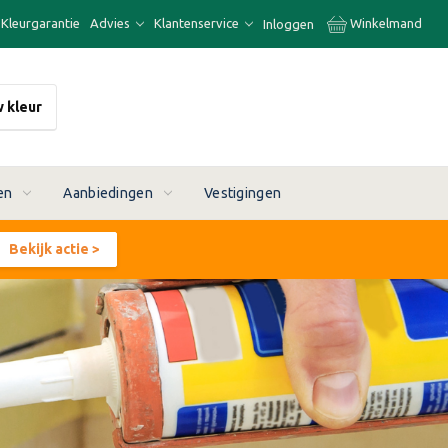
Kleurgarantie
Advies
Klantenservice
Winkelmand
Inloggen
w kleur
en
Aanbiedingen
Vestigingen
Bekijk actie >