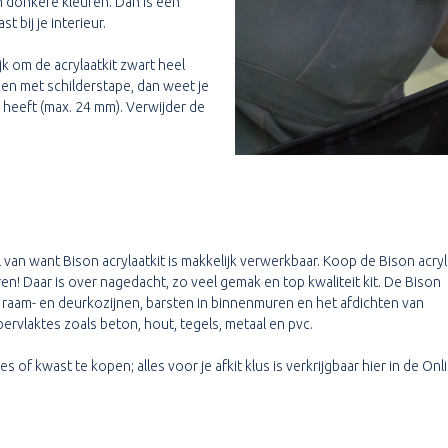
 donkere kleuren. Dan is een
 bij je interieur.
ijk om de acrylaatkit zwart heel
ken met schilderstape, dan weet je
heeft (max. 24 mm). Verwijder de
van want Bison acrylaatkit is makkelijk verwerkbaar. Koop de Bison acryl
en! Daar is over nagedacht, zo veel gemak en top kwaliteit kit. De Bison
or raam- en deurkozijnen, barsten in binnenmuren en het afdichten van
pervlaktes zoals beton, hout, tegels, metaal en pvc.
 of kwast te kopen; alles voor je afkit klus is verkrijgbaar hier in de Onli