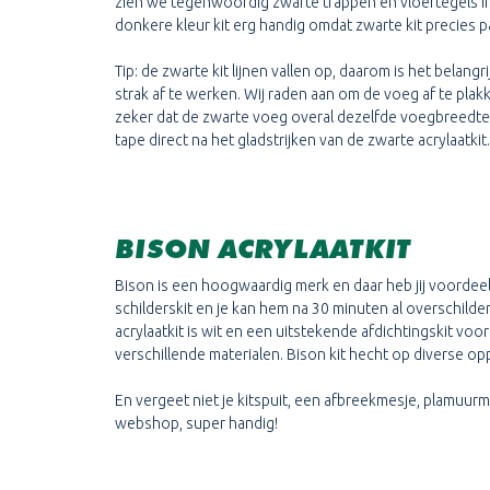
zien we tegenwoordig zwarte trappen en vloertegels in
donkere kleur kit erg handig omdat zwarte kit precies past
Tip: de zwarte kit lijnen vallen op, daarom is het belangr
strak af te werken. Wij raden aan om de voeg af te plak
zeker dat de zwarte voeg overal dezelfde voegbreedte 
tape direct na het gladstrijken van de zwarte acrylaatkit.
BISON ACRYLAATKIT
Bison is een hoogwaardig merk en daar heb jij voordeel 
schilderskit en je kan hem na 30 minuten al overschilder
acrylaatkit is wit en een uitstekende afdichtingskit vo
verschillende materialen. Bison kit hecht op diverse op
En vergeet niet je kitspuit, een afbreekmesje, plamuurmes
webshop, super handig!