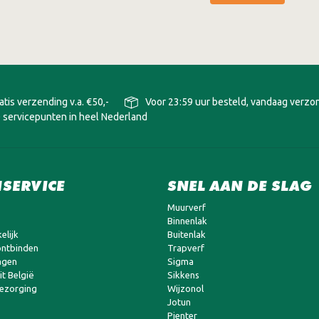
atis verzending v.a. €50,-
Voor 23:59 uur besteld, vandaag verz
 servicepunten in heel Nederland
SERVICE
SNEL AAN DE SLAG
Muurverf
Binnenlak
elijk
Buitenlak
ntbinden
Trapverf
agen
Sigma
t België
Sikkens
bezorging
Wijzonol
Jotun
Pienter