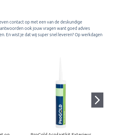
an even contact op met een van de deskundige
j beantwoorden ook jouw vragen want goed advies
ken. En wist je dat wij super snel leveren? Op werkdagen
et on
ProGold Acrylaatkit Exterieur
Progold A