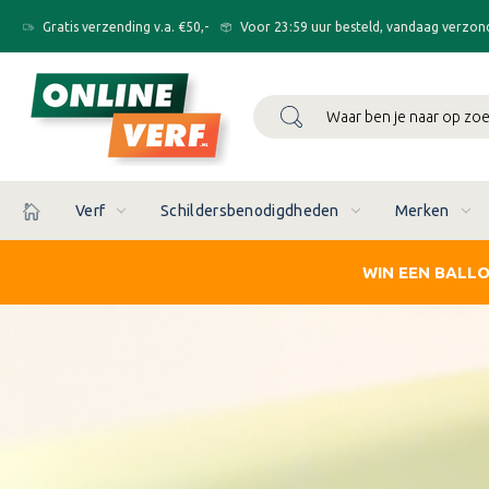
Gratis verzending v.a. €50,-
Voor 23:59 uur besteld, vandaag verzon
Zoeken
Verf
Schildersbenodigdheden
Merken
WIN EEN BALL