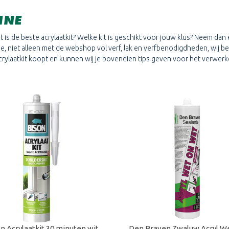
INE
at is de beste acrylaatkit? Welke kit is geschikt voor jouw klus? Neem d
 je, niet alleen met de webshop vol verf, lak en verfbenodigdheden, wi
 acrylaatkit koopt en kunnen wij je bovendien tips geven voor het verwer
n Acrylaatkit 30 minuten wit
Den Braven Zwaluw Acryl W