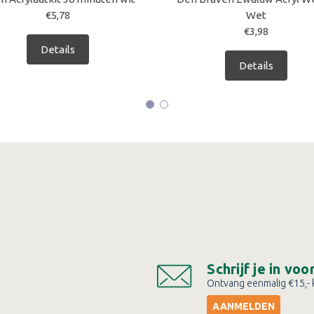
€5,78
Wet
€3,98
Details
Details
Schrijf je in vo
Ontvang eenmalig €15,- k
AANMELDEN