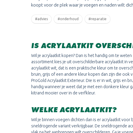
koopt voor de plek waar je voegen en naden wilt dic
#advies
#onderhoud
#reparatie
IS ACRYLAATKIT OVERSC
Wil je acrylaatkit kopen? Dan is het handig om te weten 
assortiment kies je uit overschilderbare acrylaatkit in v
acrylaatkit wit, dat is een praktische kleur om te overschi
bruin, grijs of een andere kleur kopen dan zijn die ook v
ProGold Acrylaatkit Exterieur. Die is er in wit, grijs en br
handig wanneer je weet dat je met een donkere kleur g
kitrand mooier over in de verfkleur.
WELKE ACRYLAATKIT?
Wil je binnen voegen dichten dan is er acrylaatkit voor b
sneldrogende variant verkrijgbaar. De sneldrogende acry
vlak na het aanbrengen wilt overschilderen. Ga je voeg