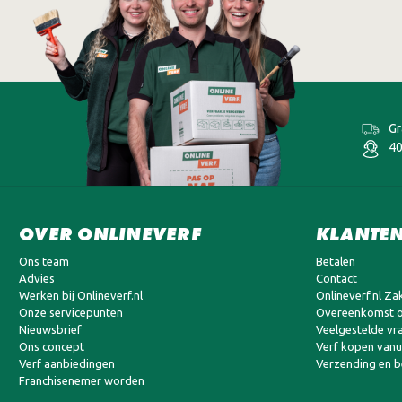
Gr
40
OVER ONLINEVERF
KLANTEN
Ons team
Betalen
Advies
Contact
Werken bij Onlineverf.nl
Onlineverf.nl Zak
Onze servicepunten
Overeenkomst o
Nieuwsbrief
Veelgestelde vr
Ons concept
Verf kopen vanui
Verf aanbiedingen
Verzending en 
Franchisenemer worden