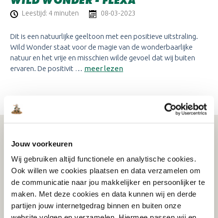
WILD WONDER - FLEXA
Leestijd: 4 minuten
08-03-2023
Dit is een natuurlijke geeltoon met een positieve uitstraling.
Wild Wonder staat voor de magie van de wonderbaarlijke
natuur en het vrije en misschien wilde gevoel dat wij buiten
ervaren. De positivit …
meer lezen
WAT KLANTEN VERTELLEN
Jouw voorkeuren
Wij gebruiken altijd functionele en analytische cookies.
Ook willen we cookies plaatsen en data verzamelen om
de communicatie naar jou makkelijker en persoonlijker te
Schrijf je in voor de nieuwsbrief!
maken. Met deze cookies en data kunnen wij en derde
Ontvang eenmalig €15,- korting op je bestelling
partijen jouw internetgedrag binnen en buiten onze
vanaf €150!
website volgen en verzamelen. Hiermee passen wij en