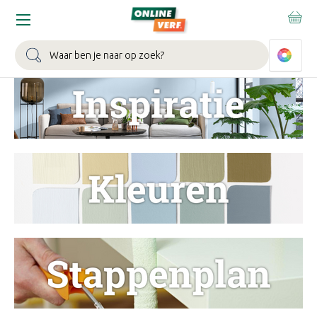
WIN EEN BALLONVAART:
Bij besteding vanaf €100,- aan Sikkens
muurverf en/of lak.
Bekijk actie >
Zoeken