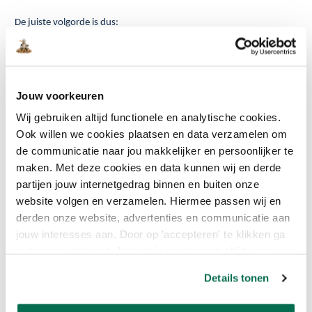
De juiste volgorde is dus:
Eerst ontvetten, daarna schuren en vervolgens stofvrij maken.
Zo creëer je een schone en goed voorbereide ondergrond.
Jouw voorkeuren
5. GEEN
Wij gebruiken altijd functionele en analytische cookies.
KWALITEITSVERF
Ook willen we cookies plaatsen en data verzamelen om
GEBRUIKEN
de communicatie naar jou makkelijker en persoonlijker te
maken. Met deze cookies en data kunnen wij en derde
Goede verf maakt een groot verschil. Met kwaliteitsverf krijg je niet
partijen jouw internetgedrag binnen en buiten onze
alleen een mooier resultaat, maar vaak ook een duurzamere
website volgen en verzamelen. Hiermee passen wij en
afwerking. Kwaliteitsverf dekt beter, vloeit mooier uit en blijft langer
derden onze website, advertenties en communicatie aan
mooi.
jouw interesses aan. Door op 'accepteren' te klikken ga
Goedkope verf lijkt op het eerste gezicht misschien aantrekkelijk,
je hiermee akkoord. Je kunt je voorkeuren altijd weer
maar kan uiteindelijk meer tijd en geld kosten. Je hebt vaak meer
aanpassen. Lees er meer over in ons cookiebeleid.
Details tonen
lagen nodig en het resultaat blijft minder lang mooi.
Bij Onlineverf verkopen we kwaliteitsverf van bekende merken
zoals
Sikkens
en
Flexa
. Daarmee haal je professionele kwaliteit in