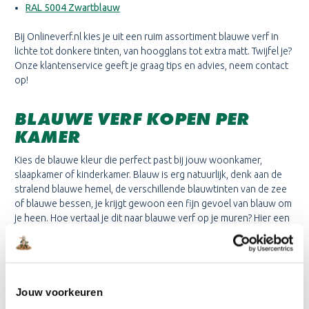
RAL 5004 Zwartblauw
Bij Onlineverf.nl kies je uit een ruim assortiment blauwe verf in
lichte tot donkere tinten, van hoogglans tot extra matt. Twijfel je?
Onze klantenservice geeft je graag tips en advies, neem contact
op!
BLAUWE VERF KOPEN PER
KAMER
Kies de blauwe kleur die perfect past bij jouw woonkamer,
slaapkamer of kinderkamer. Blauw is erg natuurlijk, denk aan de
stralend blauwe hemel, de verschillende blauwtinten van de zee
of blauwe bessen, je krijgt gewoon een fijn gevoel van blauw om
je heen. Hoe vertaal je dit naar blauwe verf op je muren? Hier een
aantal voorbeelden, van rustgevend tot vrolijk:
Slaapkamer
: Lichtblauw zorgt voor een rustgevende sfeer,
zo kun je heerlijk ontspannen en lekker slapen.
Woonkamer
: Wat dacht je van een blauwe lambrisering of
Jouw voorkeuren
statement muur? Met een royale blauwtint creëer je makkelijk