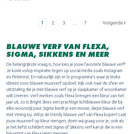
1
2
3
…
7
BLAUWE VERF VAN FLEXA,
SIGMA, SIKKENS EN MEER
De belangrijkste vraag is, hoe kies je jouw favoriete blauwe verf?
Je komt volop inspiratie tegen op social media zoals Instagram
en Pinterest. En natuurlijk zijn er tv-programma’s waar je leuke
ideeën voor blauwe muurverf opdoet. Kijk ook naar de sfeer en
uitstraling die je met blauwe verf op je slaapkamer of woonkamer
wilt creëren. Verf merken zoals Flexa brengen een kleur van het
jaar uit, zo is Bright Skies een prachtige lichtblauwe kleur die bij
elke woonstijl past. Sigma biedt je een mooie, diepe blauwe verf
met Vining Ivy. Wil je de trendy blauwe verf van Flexa kopen? Laat
jouw muurverf op kleur mengen, doen wij graag voor je, ook als
je het liefst schildert met Sigma of Sikkens verf kan je die in een
blauwtint van Flexa laten mengen.