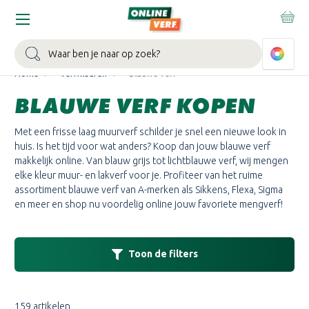
WIN EEN BALLONVAART:
Bij besteding vanaf €100,- aan Sikkens
muurverf en/of lak.
Bekijk actie >
Zoeken
Home
Verfkleuren
Blauwe verf
BLAUWE VERF KOPEN
Met een frisse laag muurverf schilder je snel een nieuwe look in
huis. Is het tijd voor wat anders? Koop dan jouw blauwe verf
makkelijk online. Van blauw grijs tot lichtblauwe verf, wij mengen
elke kleur muur- en lakverf voor je. Profiteer van het ruime
assortiment blauwe verf van A-merken als Sikkens, Flexa, Sigma
en meer en shop nu voordelig online jouw favoriete mengverf!
Toon de filters
159 artikelen