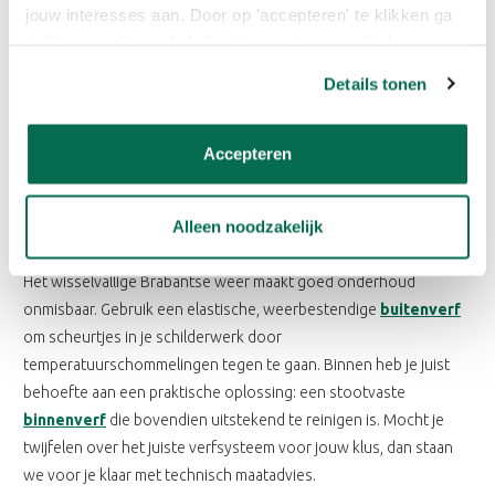
jouw interesses aan. Door op 'accepteren' te klikken ga
je hiermee akkoord. Je kunt je voorkeuren altijd weer
aanpassen. Lees er meer over in ons cookiebeleid.
Details tonen
Accepteren
BINNENVERF EN BUITENVERF IN
Alleen noodzakelijk
VEGHEL
Het wisselvallige Brabantse weer maakt goed onderhoud
onmisbaar. Gebruik een elastische, weerbestendige
buitenverf
om scheurtjes in je schilderwerk door
temperatuurschommelingen tegen te gaan. Binnen heb je juist
behoefte aan een praktische oplossing: een stootvaste
binnenverf
die bovendien uitstekend te reinigen is. Mocht je
twijfelen over het juiste verfsysteem voor jouw klus, dan staan
we voor je klaar met technisch maatadvies.