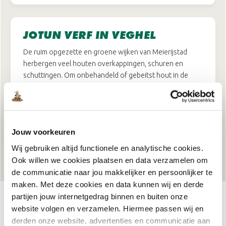
JOTUN VERF IN VEGHEL
De ruim opgezette en groene wijken van Meierijstad
herbergen veel houten overkappingen, schuren en
schuttingen. Om onbehandeld of gebeitst hout in de
buitenlucht gezond te houden, is
Jotun
de onbetwiste
kampioen. Het ademende en flexibele karakter van deze
Scandinavische verven voorkomt dat vocht opgesloten
raakt en bant houtrot uit.
Jouw voorkeuren
Wij gebruiken altijd functionele en analytische cookies.
Ook willen we cookies plaatsen en data verzamelen om
de communicatie naar jou makkelijker en persoonlijker te
maken. Met deze cookies en data kunnen wij en derde
partijen jouw internetgedrag binnen en buiten onze
website volgen en verzamelen. Hiermee passen wij en
derden onze website, advertenties en communicatie aan