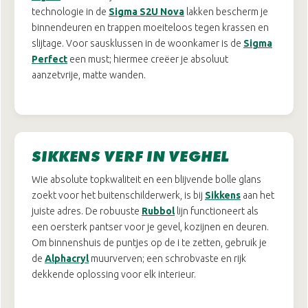
technologie in de
Sigma S2U Nova
lakken bescherm je
binnendeuren en trappen moeiteloos tegen krassen en
slijtage. Voor sausklussen in de woonkamer is de
Sigma
Perfect
een must; hiermee creëer je absoluut
aanzetvrije, matte wanden.
SIKKENS VERF IN VEGHEL
Wie absolute topkwaliteit en een blijvende bolle glans
zoekt voor het buitenschilderwerk, is bij
Sikkens
aan het
juiste adres. De robuuste
Rubbol
lijn functioneert als
een oersterk pantser voor je gevel, kozijnen en deuren.
Om binnenshuis de puntjes op de i te zetten, gebruik je
de
Alphacryl
muurverven; een schrobvaste en rijk
dekkende oplossing voor elk interieur.