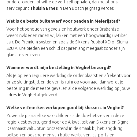
ondergronden, of wil je de verf zelf ophalen, dan helpt ons
servicepunt
Thuisin Ernes
in Den Bosch je graag verder.
Wat is de beste buitenverf voor panden in Meierijstad?
Voor het behoud van gevels en houtwerk onder Brabantse
weersinvloeden raden wij lakken met een hoogwaardig uv-filter
aan. De Premium systemen zoals de Sikkens Rubbol XD of Sigma
S2U Allure bieden een schild dat jarenlang meegaat zonder zijn
glans te verliezen.
Wanneer wordt mijn bestelling in Veghel bezorgd?
Als je op een reguliere werkdag de order plaatst en afrekent voor
onze sluitingstijd, en de verf is ruim op voorraad, dan wordt je
bestelling in de meeste gevallen al de volgende werkdag op jouw
adres in Veghel afgeleverd.
Welke verfmerken verkopen goed bij klussers in Veghel?
Zowel de plaatselijke vakschilder als de doe-het-zelver in deze
regio kiest overtuigend voor de A-kwaliteit van Sikkens en Sigma.
Daarnaast valt Jotun ontzettend in de smaak bij het langdurig
beitsen en beschermen van buitenverblijven, carports en