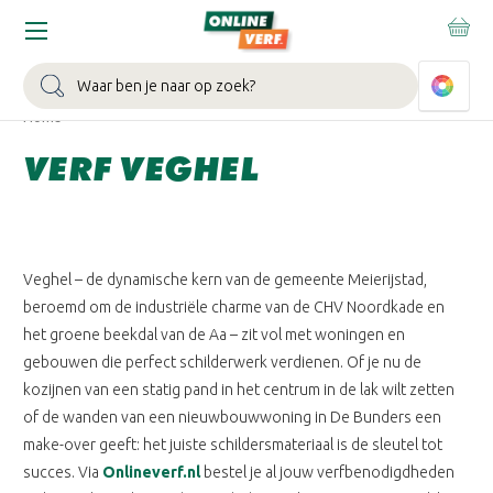
WIN EEN BALLONVAART:
Bij besteding vanaf €100,- aan Sikkens
muurverf en/of lak.
Bekijk actie >
Zoeken
Home
VERF VEGHEL
Veghel – de dynamische kern van de gemeente Meierijstad,
beroemd om de industriële charme van de CHV Noordkade en
het groene beekdal van de Aa – zit vol met woningen en
gebouwen die perfect schilderwerk verdienen. Of je nu de
kozijnen van een statig pand in het centrum in de lak wilt zetten
of de wanden van een nieuwbouwwoning in De Bunders een
make-over geeft: het juiste schildersmateriaal is de sleutel tot
succes. Via
Onlineverf.nl
bestel je al jouw verfbenodigdheden