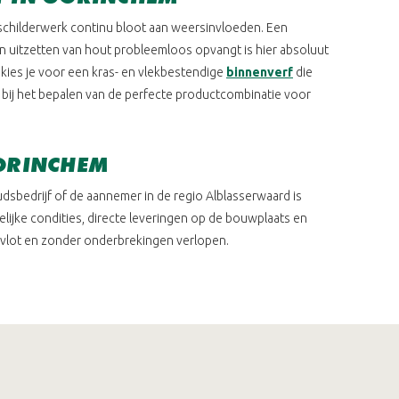
schilderwerk continu bloot aan weersinvloeden. Een
n uitzetten van hout probleemloos opvangt is hier absoluut
r kies je voor een kras- en vlekbestendige
binnenverf
die
 bij het bepalen van de perfecte productcombinatie voor
GORINCHEM
udsbedrijf of de aannemer in de regio Alblasserwaard is
elijke condities, directe leveringen op de bouwplaats en
 vlot en zonder onderbrekingen verlopen.