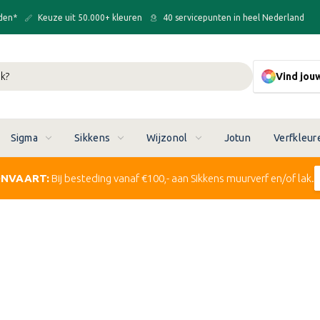
den*
Keuze uit 50.000+ kleuren
40 servicepunten in heel Nederland
Vind jou
Sigma
Sikkens
Wijzonol
Jotun
Verfkleur
ONVAART:
Bij besteding vanaf €100,- aan Sikkens muurverf en/of lak.