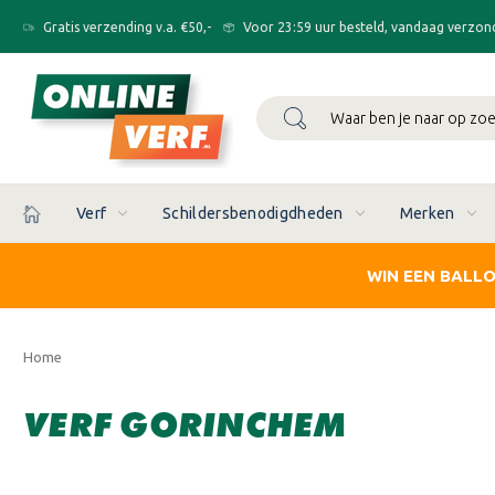
Gratis verzending v.a. €50,-
Voor 23:59 uur besteld, vandaag verzon
Zoeken
Verf
Schildersbenodigdheden
Merken
WIN EEN BALL
Home
VERF GORINCHEM