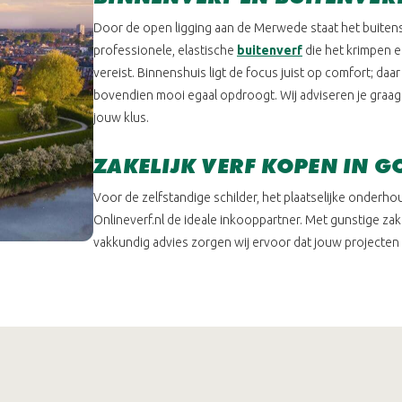
Door de open ligging aan de Merwede staat het buiten
professionele, elastische
buitenverf
die het krimpen e
vereist. Binnenshuis ligt de focus juist op comfort; daa
bovendien mooi egaal opdroogt. Wij adviseren je graag
jouw klus.
ZAKELIJK VERF KOPEN IN 
Voor de zelfstandige schilder, het plaatselijke onderho
Onlineverf.nl de ideale inkooppartner. Met gunstige zak
vakkundig advies zorgen wij ervoor dat jouw projecten