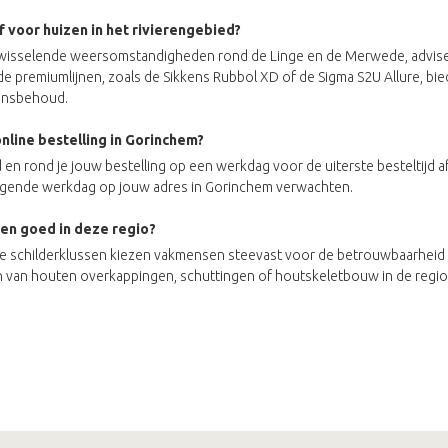
f voor huizen in het rivierengebied?
wisselende weersomstandigheden rond de Linge en de Merwede, advise
de premiumlijnen, zoals de Sikkens Rubbol XD of de Sigma S2U Allure, b
lansbehoud.
nline bestelling in Gorinchem?
d en rond je jouw bestelling op een werkdag voor de uiterste besteltijd af
olgende werkdag op jouw adres in Gorinchem verwachten.
en goed in deze regio?
 schilderklussen kiezen vakmensen steevast voor de betrouwbaarheid v
van houten overkappingen, schuttingen of houtskeletbouw in de regio, 