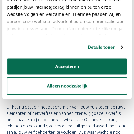
partijen jouw internetgedrag binnen en buiten onze
DE BESTE LAKVERF IN DEN
website volgen en verzamelen. Hiermee passen wij en
HELDER
derden onze website, advertenties en communicatie aan
jouw interesses aan. Door op 'accepteren' te klikken ga
Bij ons Onlineverf.nl servicepunt, gevestigd in Den Helder, vind je
je hiermee akkoord. Je kunt je voorkeuren altijd weer
de beste lakverf die er is. Of je nu op zoek bent naar merken als
aanpassen. Lees er meer over in ons cookiebeleid.
Sikkens, Sigma of andere hoogwaardige opties, hier ben je aan
Details tonen
het juiste adres.
Wanneer je lakverf voor buiten nodig hebt, is het essentieel om
Accepteren
te investeren in kwaliteit. Deze verf is namelijk bestand tegen de
meedogenloze invloeden van het weer en behoudt zijn glans
gedurende lange tijd, waardoor jouw huis er jarenlang prachtig
Alleen noodzakelijk
uit blijft zien. Het beschermt jouw houten kozijnen, deuren en
andere oppervlakken perfect tegen vuil, viesheid en krassen.
Of het nu gaat om het beschermen van jouw huis tegen de ruwe
elementen of het verfraaien van het interieur, goede lakverf is
onmisbaar. En bij de online verfwinkel van Onlineverf.nl kun je
rekenen op deskundig advies en een uitgebreid assortiment om
aan al jouw verfbehoeften te voldoen. Dus waar wacht je nog