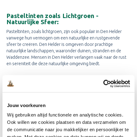
Pasteltinten zoals Lichtgroen -
Natuurlijke Sfeer:
Pasteltinten, zoals lichtgroen, zijn ook populair in Den Helder
vanwege hun vermogen om een natuurlijke en rustgevende
sfeer te creëren. Den Helder is omgeven door prachtige
natuurlijke landschappen, waaronder duinen, stranden en de
Waddenzee. Mensen in Den Helder verlangen vaak naar de rust
en sereniteit die deze natuurlijke omgeving biedt.
Sigma Kleur van het Jaar Flexa Kleur van
het Jaar - Trendy en Inspirerend:
Elk jaar brengen toonaangevende verfmerken zoals Sigma en
Jouw voorkeuren
Flexa de "Kleur van het Jaar" uit, die altijd een bron van inspiratie
Wij gebruiken altijd functionele en analytische cookies.
vormt voor zowel interieurontwerpers als huiseigenaren in Den
Helder. Deze kleuren worden zorgvuldig gekozen om de huidige
Ook willen we cookies plaatsen en data verzamelen om
trends en de veranderende smaak van mensen weer te geven.
de communicatie naar jou makkelijker en persoonlijker te
maken. Met deze cookies en data kunnen wij en derde