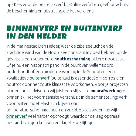
op? Kies voor de beste lakverf bij Onlineverf.nl en geef jouw huis
de bescherming en uitstraling die het verdient.
BINNENVERF EN BUITENVERF
IN DEN HELDER
In de marinestad Den Helder, waar de zilte zeelucht en de
krachtige wind van de Noordzee constant invloed hebben op de
gevels, is een superieure
houtbescherming
bittere noodzaak.
Of je nu een historisch pand in de buurt van Willemsoord
onderhoudt of een moderne woning in de Schooten, een
kwalitatieve
buitenverf
(buitenlak) is essentieel om corrosie en
houtrot door het zoute klimaat te voorkomen. Voor je projecten
binnenshuis adviseren wij juist een slijtvaste
muurafwerking
of
binnenlak. Het voornaamste verschil zit in de samenstelling: verf
voor buiten moet elastisch blijven om
temperatuurschommelingen en vocht op te vangen, terwijl
binnenverf
veel harder opdroogt, waardoor de laag optimaal
bestand is tegen krassen en dagelijkse slijtage.