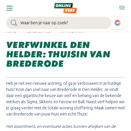
WIN EEN BALLONVAART:
Bij besteding vanaf €100,- aan Sikkens
muurverf en/of lak.
Bekijk actie >
Zoeken
Home
Klantenservice
Servicepunten
VERFWINKEL DEN
HELDER: THUISIN VAN
BREDERODE
Heb je net een nieuwe woning, of ga je verbouwen in je huidige
huis? Kom dan snel naar van Brederode in Den Helder. Je vindt
daar een gigantische keuze aan verf en behang van de bekende
merken als Sigma, Sikkens en Farrow en Ball. Naast verf helpen we
je graag verder met de totale woning stoffering. Maak samen met
van Brederode van jouw huis een echt Thuis!
Het assortiment, en eventuele acties kunnen afwijken van de