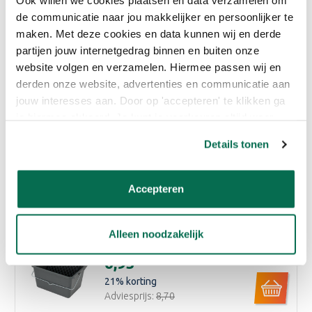
Ook willen we cookies plaatsen en data verzamelen om
de communicatie naar jou makkelijker en persoonlijker te
Eigenschappen
maken. Met deze cookies en data kunnen wij en derde
partijen jouw internetgedrag binnen en buiten onze
Reviews
website volgen en verzamelen. Hiermee passen wij en
derden onze website, advertenties en communicatie aan
jouw interesses aan. Door op 'accepteren' te klikken ga
Bijpassende producten
je hiermee akkoord. Je kunt je voorkeuren altijd weer
aanpassen. Lees er meer over in ons cookiebeleid.
Details tonen
Combideal Lakverf + Kwast
€11,50
8
% korting
Accepteren
Adviesprijs:
€12,37
Alleen noodzakelijk
Verfemmer + Rooster voordeelset
€6,95
21
% korting
Adviesprijs:
€8,70