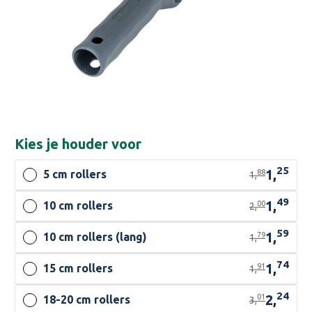
Kies je
houder voor
25
1,
88
5 cm rollers
1,
49
1,
00
10 cm rollers
2,
59
1,
79
10 cm rollers (lang)
1,
74
1,
91
15 cm rollers
1,
24
2,
01
18-20 cm rollers
3,