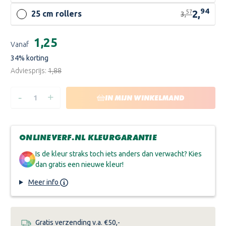
94
2,
57
25 cm rollers
3,
Huidige
€1,25
Vanaf
voorraad:
34
% korting
Adviesprijs:
€1,88
-
+
HOEVEELHEID
HOEVEELHEID
IN MIJN WINKELMAND
VERLAGEN
VERHOGEN
VAN
VAN
VERFROL
VERFROL
HOUDER
HOUDER
ONLINEVERF.NL KLEURGARANTIE
Is de kleur straks toch iets anders dan verwacht? Kies
dan gratis een nieuwe kleur!
Meer info
Gratis verzending v.a. €50,-