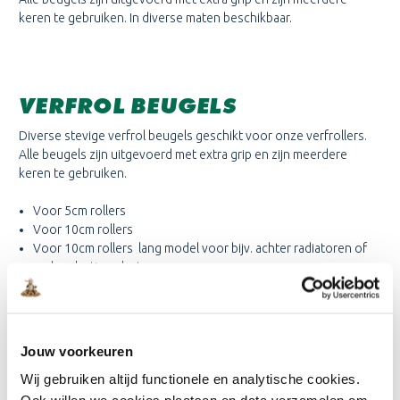
keren te gebruiken. In diverse maten beschikbaar.
VERFROL BEUGELS
Diverse stevige
verfrol beugels geschikt voor onze verfrollers.
Alle beugels zijn uitgevoerd met extra grip en zijn meerdere
keren te gebruiken.
Voor 5cm rollers
Voor 10cm rollers
Voor 10cm rollers lang model voor bijv. achter radiatoren of
andere lastige plaatsen.
Voor 15cm rollers
Voor 18-20cm rollers (muurverf rollers)
Voor 25cm rollers
Jouw voorkeuren
Lees meer
Wij gebruiken altijd functionele en analytische cookies.