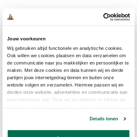
Omschrijving:
Rambo Douglas Beits Transparant is een vochtregulerende,
transparante beits speciaal voor Douglas hout, op basis van een
alkydhars bindmiddel.
Jouw voorkeuren
Wij gebruiken altijd functionele en analytische cookies.
Ook willen we cookies plaatsen en data verzamelen om
WAAR GEBRUIK IK DE RAMBO
de communicatie naar jou makkelijker en persoonlijker te
PANTSERBEITS DOUGLAS
maken. Met deze cookies en data kunnen wij en derde
VOOR?
partijen jouw internetgedrag binnen en buiten onze
website volgen en verzamelen. Hiermee passen wij en
Voor het beschermen, verzorgen en verfraaien van Douglas
derden onze website, advertenties en communicatie aan
houtwerk rondom het huis. Zeer geschikt voor
jouw interesses aan. Door op 'accepteren' te klikken ga
buitentoepassingen zoals schuttingen, terrasoverkappingen,
blokhutten, plantenbakken, pergola’s en robuuste Douglas
je hiermee akkoord. Je kunt je voorkeuren altijd weer
tuinmeubelen. De kleurloze laag voedt het hout en kan tevens als
aanpassen. Lees er meer over in ons cookiebeleid.
Details tonen
onderhoudslaag worden toegepast op bestaande transparante
systemen.