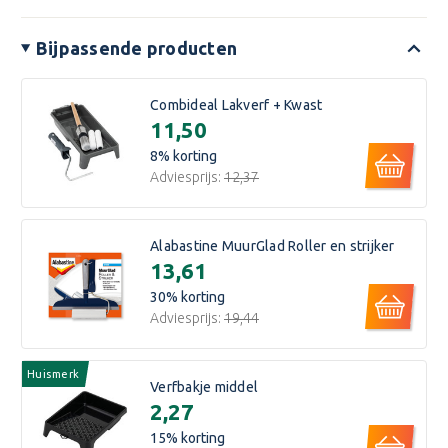
Bijpassende producten
Combideal Lakverf + Kwast
€11,50
8
% korting
Adviesprijs:
€12,37
Alabastine MuurGlad Roller en strijker
€13,61
30
% korting
Adviesprijs:
€19,44
Huismerk
Verfbakje middel
€2,27
15
% korting