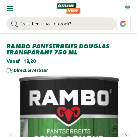
WIN EEN BALLONVAART:
Bij besteding vanaf €100,- aan Sikkens
muurverf en/of lak.
Bekijk actie >
Zoeken
Home
Merken
Rambo
Rambo Pantserbeits
Rambo Pan
RAMBO PANTSERBEITS DOUGLAS
TRANSPARANT 750 ML
Vanaf
€18,20
Direct leverbaar