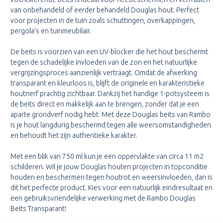
van onbehandeld of eerder behandeld Douglas hout. Perfect
voor projecten in de tuin zoals schuttingen, overkappingen,
pergola’s en tuinmeubilair.
De beits is voorzien van een UV-blocker die het hout beschermt
tegen de schadelijke invloeden van de zon en het natuurlijke
vergrijzingsproces aanzienlijk vertraagt. Omdat de afwerking
transparant en kleurloos is, blijft de originele en karakteristieke
houtnerf prachtig zichtbaar. Dankzij het handige 1-potsysteem is
de beits direct en makkelijk aan te brengen, zonder dat je een
aparte grondverf nodig hebt. Met deze Douglas beits van Rambo
is je hout langdurig beschermd tegen alle weersomstandigheden
en behoudt het zijn authentieke karakter.
Met een blik van 750 ml kun je een oppervlakte van circa 11 m2
schilderen. Wil je jouw Douglas houten projecten in topconditie
houden en beschermen tegen houtrot en weersinvloeden, dan is
dit het perfecte product. Kies voor een natuurlijk eindresultaat en
een gebruiksvriendelijke verwerking met de Rambo Douglas
Beits Transparant!