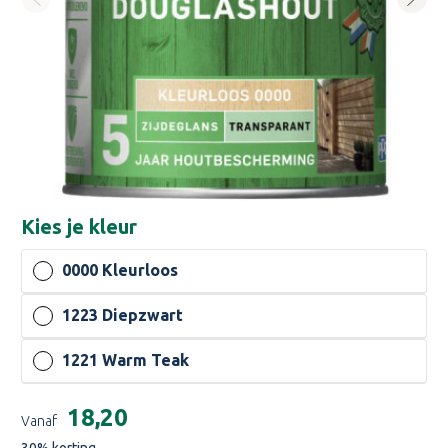
Kies je
kleur
0000 Kleurloos
1223 Diepzwart
1221 Warm Teak
Huidige
€18,20
Vanaf
voorraad:
30
% korting