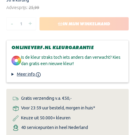
Adviesprijs:
€25,99
-
+
HOEVEELHEID
HOEVEELHEID
IN MIJN WINKELMAND
VERLAGEN
VERHOGEN
VAN
VAN
RAMBO
RAMBO
PANTSERBEITS
PANTSERBEITS
DOUGLAS
DOUGLAS
ONLINEVERF.NL KLEURGARANTIE
TRANSPARANT
TRANSPARANT
750
750
ML
ML
Is de kleur straks toch iets anders dan verwacht? Kies
dan gratis een nieuwe kleur!
Meer info
Gratis verzending v.a. €50,-
Voor 23:59 uur besteld, morgen in huis*
Keuze uit 50.000+ kleuren
40 servicepunten in heel Nederland