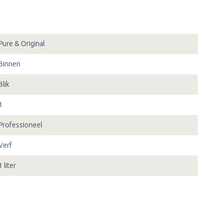
Pure & Original
Binnen
Blik
1
Professioneel
Verf
1 liter