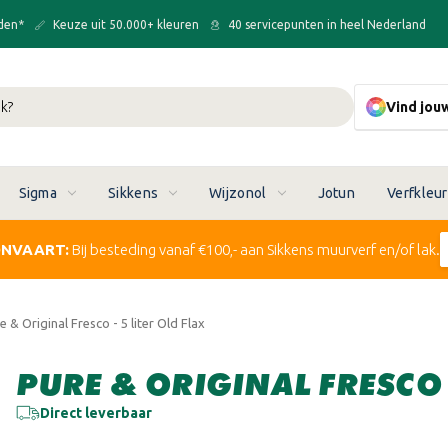
den*
Keuze uit 50.000+ kleuren
40 servicepunten in heel Nederland
Vind jou
Sigma
Sikkens
Wijzonol
Jotun
Verfkleu
ONVAART:
Bij besteding vanaf €100,- aan Sikkens muurverf en/of lak.
e & Original Fresco - 5 liter Old Flax
PURE & ORIGINAL FRESCO -
Huidige
Direct leverbaar
voorraad: