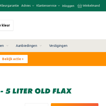
Kleurgarantie
Advies
Klantenservice
Winkelmand
Inloggen
w kleur
ren
Aanbiedingen
Vestigingen
Bekijk actie >
 5 LITER OLD FLAX