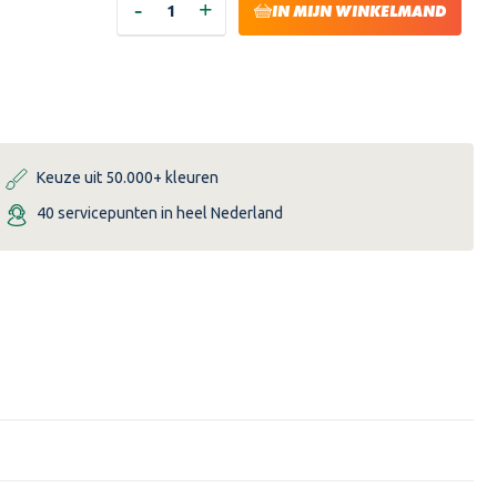
-
+
HOEVEELHEID
HOEVEELHEID
IN MIJN WINKELMAND
VERLAGEN
VERHOGEN
VAN
VAN
PURE
PURE
&
&
ORIGINAL
ORIGINAL
FRESCO
FRESCO
-
-
5
5
LITER
LITER
OLD
OLD
Keuze uit 50.000+ kleuren
FLAX
FLAX
40 servicepunten in heel Nederland