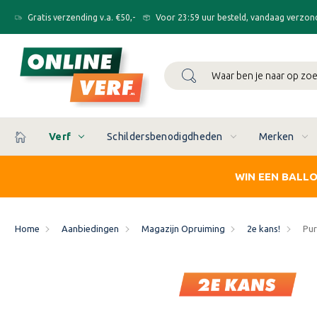
Gratis verzending v.a. €50,-
Voor 23:59 uur besteld, vandaag verzon
Zoeken
Verf
Schildersbenodigdheden
Merken
WIN EEN BALL
Home
Aanbiedingen
Magazijn Opruiming
2e kans!
Pur