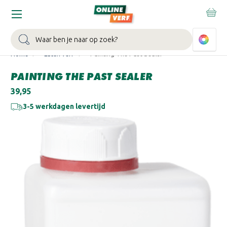
WIN EEN BALLONVAART:
Bij besteding vanaf €100,- aan Sikkens
muurverf en/of lak.
Bekijk actie >
Zoeken
Home
Latex verf
Painting The Past Sealer
PAINTING THE PAST SEALER
€39,95
3-5 werkdagen levertijd