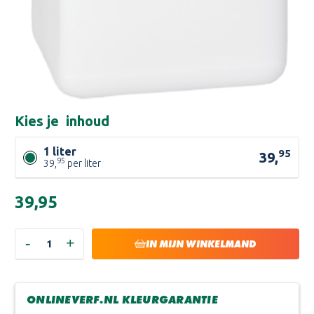
Kies je
inhoud
1 liter
95
39,
95
39,
per liter
Huidige
€39,95
voorraad:
-
+
HOEVEELHEID
HOEVEELHEID
IN MIJN WINKELMAND
VERLAGEN
VERHOGEN
VAN
VAN
PAINTING
PAINTING
THE
THE
PAST
PAST
ONLINEVERF.NL KLEURGARANTIE
SEALER
SEALER