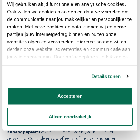
Wij gebruiken altijd functionele en analytische cookies.
zijn. Bij onbehandelde poreuze ondergronden de 1e laag Painting
Ook willen we cookies plaatsen en data verzamelen om
the Past Sealer verdunnen met 10 % schoon water. Na droging
de communicatie naar jou makkelijker en persoonlijker te
een 2e en 3e laag Painting the Past Sealer onverdund
aanbrengen.
maken. Met deze cookies en data kunnen wij en derde
partijen jouw internetgedrag binnen en buiten onze
Aanbrengen:
Painting the Past Sealer kan met een platte kwast,
website volgen en verzamelen. Hiermee passen wij en
(vernis) roller of verfspuit aangebracht worden. We adviseren om
derden onze website, advertenties en communicatie aan
voor een mooi, egaal, dekkend, resultaat de Sealer aan te
jouw interesses aan. Door op 'accepteren' te klikken ga
brengen in min. 2-3 lagen.
je hiermee akkoord. Je kunt je voorkeuren altijd weer
aanpassen. Lees er meer over in ons cookiebeleid.
Verwerkingstemperatuur:
Verwerk de Sealer bij temperaturen
Details tonen
tussen 10oC en 25oC.
Accepteren
Ondergronden
Sierpleister/Gips:
Door de 1e laag te verdunnen met 10%
Alleen noodzakelijk
schoon water wordt de pleister verzegeld.
Behangpapier:
Beschermt tegen vocht, verkleuring en
verwering. Controleer vooraf eerst of het behangpapier