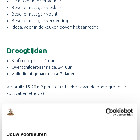
Gemakkelijk te verwerken
Beschermt tegen vlekken
Beschermt tegen vocht
Beschermt tegen verkleuring
Ideaal voor in de keuken boven het aanrecht.
Droogtijden
Stofdroog na ca. 1 uur
Overschilderbaar na ca. 2-4 uur
Volledig uitgehard na ca. 7 dagen
Verbruik: 15-20 m2 per liter (afhankelijk van de ondergrond en
applicatiemethode)
Verwerking
Voorbereiding:
Zorg dat alle oppervlakten in goede staat,
schoon, droog en vrij van ander vuil zijn (stof, vet, olie, wax, of
Jouw voorkeuren
losse verflagen). Nieuw stucwerk en cement dienen droog te