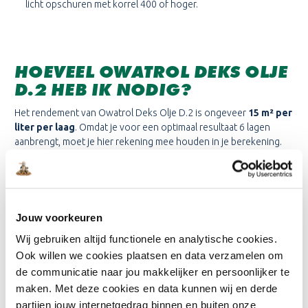
licht opschuren met korrel 400 of hoger.
HOEVEEL OWATROL DEKS OLJE
D.2 HEB IK NODIG?
Het rendement van Owatrol Deks Olje D.2 is ongeveer
15 m² per
liter per laag
. Omdat je voor een optimaal resultaat 6 lagen
aanbrengt, moet je hier rekening mee houden in je berekening.
Rekenvoorbeeld:
Heb je een oppervlakte van circa 2,5 m²
(zoals een scheepsroer of een luxe tuintafel)? Met
1 liter
Owatrol Deks Olje D.2 heb je voldoende voor de aanbevolen 6
lagen (2,5 m² x 6 lagen = 15 m² totaal).
Jouw voorkeuren
Wij gebruiken altijd functionele en analytische cookies.
Ook willen we cookies plaatsen en data verzamelen om
de communicatie naar jou makkelijker en persoonlijker te
BESCHIKBARE VOLUMES
maken. Met deze cookies en data kunnen wij en derde
OWATROL DEKS OLJE D.2
partijen jouw internetgedrag binnen en buiten onze