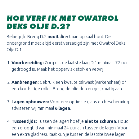
HOE VERF IK MET OWATROL
DEKS OLJE D.2?
Belangrijk: Breng D.2
nooit
direct aan op kaal hout. De
ondergrond moet altijd eerst verzadigd zijn met Owatrol Deks
Olje D.1.
Voorbereiding:
Zorg dat de laatste laag D.1 minimaal 72 uur
gedroogd is. Maak het oppervlak stof- en vetvrij.
Aanbrengen:
Gebruik een kwaliteitskwast (varkenshaar) of
een kortharige roller. Breng de olie dun en gelijkmatig aan.
Lagen opbouwen:
Voor een optimale glans en bescherming
adviseren wij minimaal
6 lagen
.
Tussentijds:
Tussen de lagen hoef je
niet te schuren
. Houd
een droogtijd van minimaal 24 uur aan tussen de lagen. Voor
een extra glad resultaat kun je tussen de laatste twee lagen