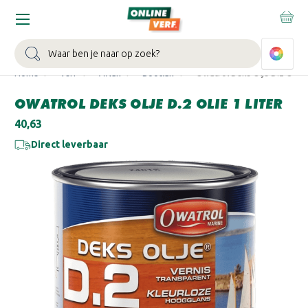
WIN EEN BALLONVAART:
Bij besteding vanaf €100,- aan Sikkens
muurverf en/of lak.
Bekijk actie >
Zoeken
Home
Verf
Aflak
Bootlak
Owatrol Deks Olje D.2 Olie 1 
OWATROL DEKS OLJE D.2 OLIE 1 LITER
€40,63
Direct leverbaar