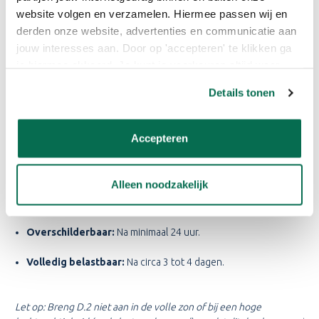
website volgen en verzamelen. Hiermee passen wij en
Beschikbare inhoudsmaten:
derden onze website, advertenties en communicatie aan
Owatrol Deks Olje D.2 - 1 Liter
jouw interesses aan. Door op 'accepteren' te klikken ga
je hiermee akkoord. Je kunt je voorkeuren altijd weer
aanpassen. Lees er meer over in ons cookiebeleid.
Details tonen
WAT IS DE DROOGTIJD VAN
OWATROL DEKS OLJE D.2?
Accepteren
De droogtijd is afhankelijk van de temperatuur, luchtvochtigheid
en ventilatie:
Alleen noodzakelijk
Stofdroog:
Na circa 12 uur.
Overschilderbaar:
Na minimaal 24 uur.
Volledig belastbaar:
Na circa 3 tot 4 dagen.
Let op: Breng D.2 niet aan in de volle zon of bij een hoge