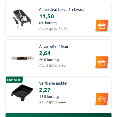
Combideal Lakverf + Kwast
€11,50
8
% korting
Adviesprijs:
€12,37
Anza roller 15cm
€2,64
20
% korting
Adviesprijs:
€3,30
Huismerk
Verfbakje middel
€2,27
15
% korting
Adviesprijs:
€2,67