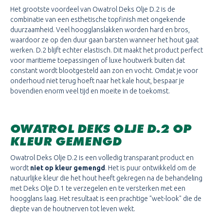
Het grootste voordeel van Owatrol Deks Olje D.2 is de
combinatie van een esthetische topfinish met ongekende
duurzaamheid. Veel hoogglanslakken worden hard en bros,
waardoor ze op den duur gaan barsten wanneer het hout gaat
werken. D.2 blijft echter elastisch. Dit maakt het product perfect
voor maritieme toepassingen of luxe houtwerk buiten dat
constant wordt blootgesteld aan zon en vocht. Omdat je voor
onderhoud niet terug hoeft naar het kale hout, bespaar je
bovendien enorm veel tijd en moeite in de toekomst.
OWATROL DEKS OLJE D.2 OP
KLEUR GEMENGD
Owatrol Deks Olje D.2 is een volledig transparant product en
wordt
niet op kleur gemengd
. Het is puur ontwikkeld om de
natuurlijke kleur die het hout heeft gekregen na de behandeling
met Deks Olje D.1 te verzegelen en te versterken met een
hoogglans laag. Het resultaat is een prachtige "wet-look" die de
diepte van de houtnerven tot leven wekt.