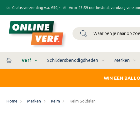
Gratis verzending v.a. €50,-
Voor 23:59 uur besteld, vandaag verzon
Zoeken
Verf
Schildersbenodigdheden
Merken
WIN EEN BALL
Home
Merken
Keim
Keim Soldalan