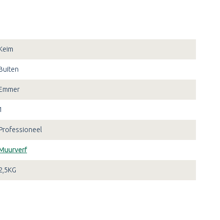
Keim
Buiten
Emmer
1
Professioneel
Muurverf
2,5KG