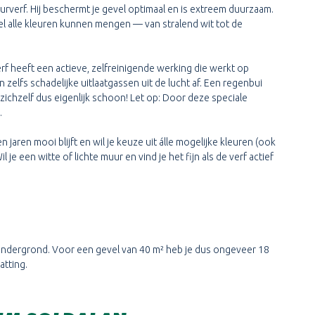
uurverf. Hij beschermt je gevel optimaal en is extreem duurzaam.
el alle kleuren kunnen mengen — van stralend wit tot de
erf heeft een actieve, zelfreinigende werking die werkt op
n zelfs schadelijke uitlaatgassen uit de lucht af. Een regenbui
ichzelf dus eigenlijk schoon! Let op: Door deze speciale
.
 jaren mooi blijft en wil je keuze uit álle mogelijke kleuren (ook
e een witte of lichte muur en vind je het fijn als de verf actief
 ondergrond. Voor een gevel van 40 m² heb je dus ongeveer 18
atting.