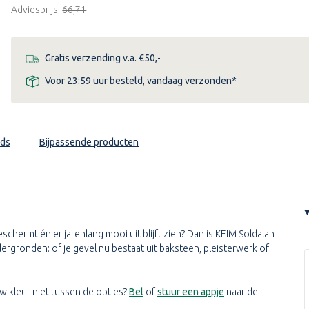
Adviesprijs:
€66,71
Gratis verzending v.a. €50,-
Voor 23:59 uur besteld, vandaag verzonden*
ds
Bijpassende producten
chermt én er jarenlang mooi uit blijft zien? Dan is KEIM Soldalan
dergronden: of je gevel nu bestaat uit baksteen, pleisterwerk of
uw kleur niet tussen de opties?
Bel
of
stuur een appje
naar de