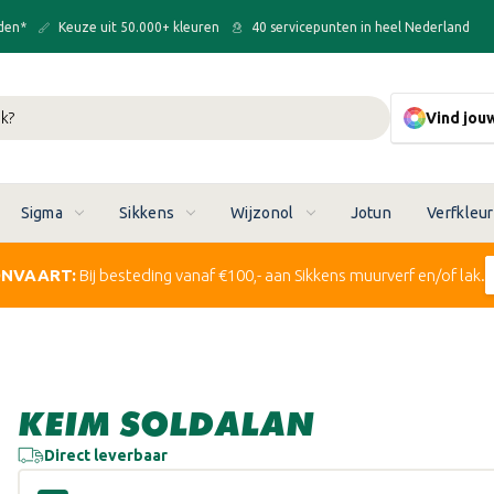
den*
Keuze uit 50.000+ kleuren
40 servicepunten in heel Nederland
Vind jou
Sigma
Sikkens
Wijzonol
Jotun
Verfkleu
ONVAART:
Bij besteding vanaf €100,- aan Sikkens muurverf en/of lak.
KEIM SOLDALAN
Direct leverbaar