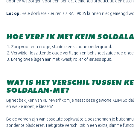
door en wij zorgen voor een perfect gemengd product uit één batch
Let op:
Hele donkere kleuren als RAL 9005 kunnen niet gemengd wor
HOE VERF IK MET KEIM SOLDAL
Zorg voor een droge, stabiele en schone ondergrond.
Verwijder loszittende oude verflagen en behandel zuigende ond
Breng twee lagen aan met kwast, roller of airless spuit.
WAT IS HET VERSCHIL TUSSEN K
SOLDALAN-ME?
Bij het bekijken van KEIM-verf kom je naast deze gewone KEIM Solda
en welke moet je kiezen?
Beide verven zijn van absolute topkwaliteit, beschermen je buitenmu
zonder te bladderen. Het grote verschil zit in een extra, slimme funct