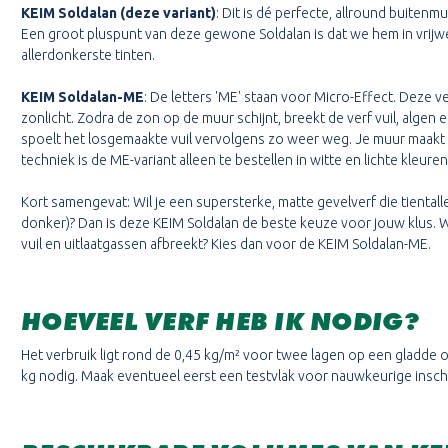
KEIM Soldalan (deze variant)
: Dit is dé perfecte, allround buitenm
Een groot pluspunt van deze gewone Soldalan is dat we hem in vrijw
allerdonkerste tinten.
KEIM Soldalan-ME
: De letters 'ME' staan voor Micro-Effect. Deze v
zonlicht. Zodra de zon op de muur schijnt, breekt de verf vuil, algen e
spoelt het losgemaakte vuil vervolgens zo weer weg. Je muur maakt z
techniek is de ME-variant alleen te bestellen in witte en lichte kleuren
Kort samengevat: Wil je een supersterke, matte gevelverf die tientallen
donker)? Dan is deze KEIM Soldalan de beste keuze voor jouw klus. Wil j
vuil en uitlaatgassen afbreekt? Kies dan voor de KEIM Soldalan-ME.
HOEVEEL VERF HEB IK NODIG?
Het verbruik ligt rond de 0,45 kg/m² voor twee lagen op een gladde
kg nodig. Maak eventueel eerst een testvlak voor nauwkeurige insch