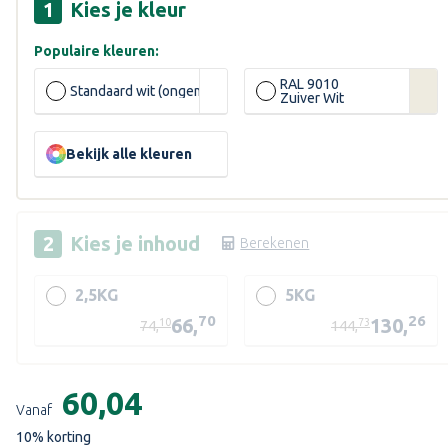
Kies je kleur
Populaire kleuren:
RAL 9010
Standaard wit (ongemengd)
Zuiver Wit
Bekijk alle kleuren
Kies je
inhoud
Berekenen
2,5KG
5KG
70
26
66,
130,
10
73
74,
144,
Huidige
voorraad:
€60,04
Vanaf
10
% korting