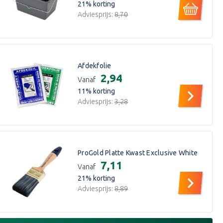
21
% korting
Adviesprijs:
€8,70
Afdekfolie
€2,94
Vanaf
11
% korting
Adviesprijs:
€3,28
ProGold Platte Kwast Exclusive White
€7,11
Vanaf
21
% korting
Adviesprijs:
€8,89