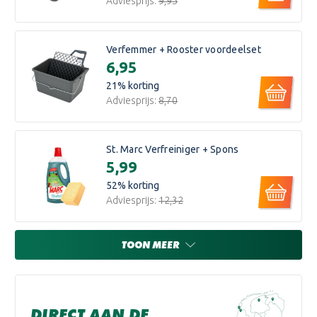
Adviesprijs:
€9,95
Verfemmer + Rooster voordeelset
€6,95
21
% korting
Adviesprijs:
€8,70
St. Marc Verfreiniger + Spons
€5,99
52
% korting
Adviesprijs:
€12,32
TOON MEER
DIRECT AAN DE