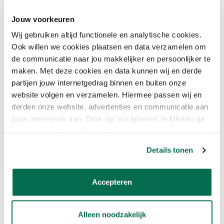
Toepassing:
Jouw voorkeuren
Voor het sausen van muren en plafonds.
Wij gebruiken altijd functionele en analytische cookies.
Gemakkelijk aan te brengen met kwast of roller.
Ook willen we cookies plaatsen en data verzamelen om
Bij uitstek geschikt binnenshuis gebruik.
de communicatie naar jou makkelijker en persoonlijker te
Ook geschikt voor keukens en badkamers
maken. Met deze cookies en data kunnen wij en derde
Stofdroogt binnen 2 uur
partijen jouw internetgedrag binnen en buiten onze
Is afneembaar, dus ideaal voor muren
Gemakkelijk verwerkbaar van 10°C tot 30°C.
website volgen en verzamelen. Hiermee passen wij en
Dekking: Tot 70 m² per 5 liter
derden onze website, advertenties en communicatie aan
Glansgehalte: 2%
jouw interesses aan. Door op 'accepteren' te klikken ga
je hiermee akkoord. Je kunt je voorkeuren altijd weer
aanpassen. Lees er meer over in ons cookiebeleid.
Details tonen
Technische kenmerken van de
verfspecialist:
Aanbevolen droge laagdikte : 40 μm (= ca. 60 μm nat) per laag,
Accepteren
gebruik hiervoor een laagdikte meter voor de juiste laagdikte.
Houdbaarheid : Droog opgeslagen in gesloten originele
verpakking bij een temperatuur tussen 5°C en 30°C ten minste
Alleen noodzakelijk
2 jaar.