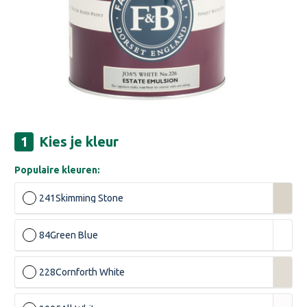
Kies je kleur
Populaire kleuren:
241
Skimming Stone
84
Green Blue
228
Cornforth White