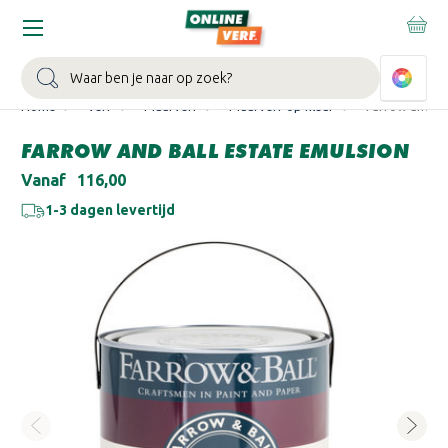
WIN EEN BALLONVAART:
Bij besteding vanaf €100,- aan Sikkens
muurverf en/of lak.
Bekijk actie >
Zoeken
Home
Verf
Muurverf
Muurverf op kleur
Farrow and Ba
FARROW AND BALL ESTATE EMULSION
Vanaf
€116,00
1-3 dagen levertijd