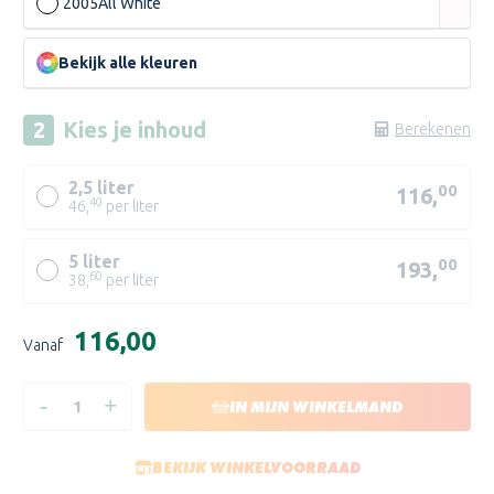
2005
All White
Bekijk alle kleuren
Kies je
inhoud
Berekenen
2,5 liter
00
116,
40
46,
per liter
5 liter
00
193,
60
38,
per liter
EXTRA
Huidige
PALE/PALE
€116,00
Vanaf
voorraad:
MID/MID
2
-
+
HOEVEELHEID
HOEVEELHEID
IN MIJN WINKELMAND
DEEP/DEEP
VERLAGEN
VERHOGEN
2
VAN
VAN
FARROW
FARROW
AND
AND
BEKIJK WINKELVOORRAAD
BALL
BALL