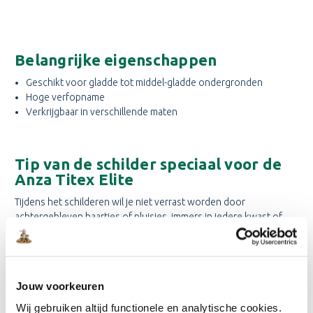
Belangrijke eigenschappen
Geschikt voor gladde tot middel-gladde ondergronden
Hoge verfopname
Verkrijgbaar in verschillende maten
Tip van de schilder speciaal voor de
Anza Titex Elite
Tijdens het schilderen wil je niet verrast worden door
achtergebleven haartjes of pluisjes, immers in iedere kwast of
roller kunnen uit de fabriek wat restjes blijven zitten. Maak de
roller gebruiksklaar incl. beugel en rol hem een aantal keer onder
de plakrand van schilderstape door. Hierdoor verdwijnen alle
overgebleven haartjes of pluisjes.
Jouw voorkeuren
Wij gebruiken altijd functionele en analytische cookies.