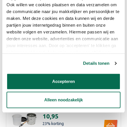
Lees meer
Ook willen we cookies plaatsen en data verzamelen om
de communicatie naar jou makkelijker en persoonlijker te
Eigenschappen
maken. Met deze cookies en data kunnen wij en derde
partijen jouw internetgedrag binnen en buiten onze
website volgen en verzamelen. Hiermee passen wij en
Reviews
derden onze website, advertenties en communicatie aan
jouw interesses aan. Door op 'accepteren' te klikken ga
je hiermee akkoord. Je kunt je voorkeuren altijd weer
Bijpassende producten
aanpassen. Lees er meer over in ons cookiebeleid.
Details tonen
Huismerk
Verfbakje middel
€2,27
Accepteren
15
% korting
Adviesprijs:
€2,67
Alleen noodzakelijk
Verfkwast + Strijkvaatjes set
€10,95
23
% korting