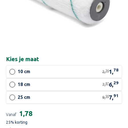
Kies je
maat
78
1,
36
10 cm
2,
29
6,
87
18 cm
7,
91
7,
90
25 cm
9,
Huidige
€1,78
Vanaf
voorraad:
25
% korting