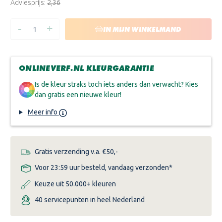
Adviesprijs:
€2,36
-
+
HOEVEELHEID
HOEVEELHEID
IN MIJN WINKELMAND
VERLAGEN
VERHOGEN
VAN
VAN
ANZA
ANZA
PRO
PRO
SUPER
SUPER
ONLINEVERF.NL KLEURGARANTIE
TITEX
TITEX
Is de kleur straks toch iets anders dan verwacht? Kies
dan gratis een nieuwe kleur!
Meer info
Gratis verzending v.a. €50,-
Voor 23:59 uur besteld, vandaag verzonden*
Keuze uit 50.000+ kleuren
40 servicepunten in heel Nederland