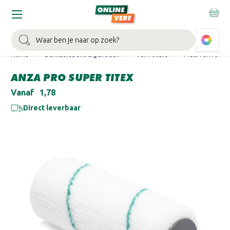
WIN EEN BALLONVAART:
Bij besteding vanaf €100,- aan Sikkens
muurverf en/of lak.
Bekijk actie >
Zoeken
Home
Schildersbenodigdheden
Verfrollers
Muurverfroller
ANZA PRO SUPER TITEX
Vanaf
€1,78
Direct leverbaar