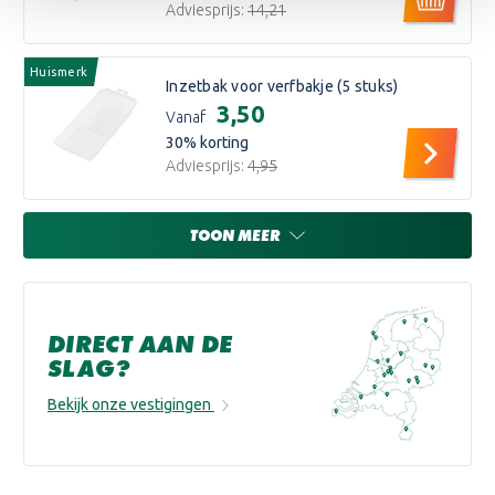
Adviesprijs:
€14,21
Huismerk
Inzetbak voor verfbakje (5 stuks)
€3,50
Vanaf
30
% korting
Adviesprijs:
€4,95
TOON MEER
DIRECT AAN DE
SLAG?
Bekijk onze vestigingen