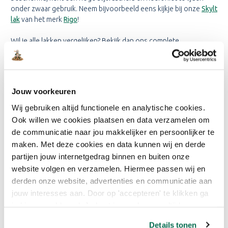
onder zwaar gebruik. Neem bijvoorbeeld eens kijkje bij onze
Skylt
lak
van het merk
Rigo
!
Wil je alle lakken vergelijken? Bekijk dan ons complete
assortiment met blanke lak, net als de meubellak voor kasten en
andere meubels.
VOORDELEN GELAKTE
Jouw voorkeuren
PARKETVLOER;
Wij gebruiken altijd functionele en analytische cookies.
Ook willen we cookies plaatsen en data verzamelen om
Een gelakte vloer is bestand tegen vloeistoffen
de communicatie naar jou makkelijker en persoonlijker te
Een gelakte parketvloer is nagenoeg onderhoudsvrij
Tegenwoordig zijn er zijde-mat, extreem matte lak varianten
maken. Met deze cookies en data kunnen wij en derde
die zelfs een geoliede uitstraling evenaren
partijen jouw internetgedrag binnen en buiten onze
Parketlak heeft een levensduur van 10 tot 15 jaar
website volgen en verzamelen. Hiermee passen wij en
derden onze website, advertenties en communicatie aan
NADELEN GELAKTE
jouw interesses aan. Door op 'accepteren' te klikken ga
PARKETVLOER;
je hiermee akkoord. Je kunt je voorkeuren altijd weer
aanpassen. Lees er meer over in ons cookiebeleid.
Een gelakte vloer kun je niet plaatselijk bijwerken; krassen
Details tonen