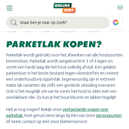
WIN EEN BALLONVAART:
Bij besteding vanaf €100,- aan Sikkens
muurverf en/of lak.
Bekijk actie >
Zoeken
Home
Verf
Aflak
Vloerverf
Parketlak
PARKETLAK KOPEN?
Parketlak wordt gebruikt voor het afwerken van alle houtsoorten
binnenshuis. Parketlak wordt aangebracht in 3 of 4 lagen en
vormt een harde laag die het hout volledig afsluit. Een gelakte
parketvloer is het beste bestand tegen vloeistoffen en creëert
een onderhoudsvrij oppervlak. tegenwoordig zijn er extreem
matte lak varianten die zelfs een geoliede uitstaling evenaren.
Ook is het mogelijk om van te voren het hout te oliën met een
overlakbare olie. Zo kun je het hout kleuren en lakken tegelijk!
Heb je nog vragen? Bekijk onze
veelgestelde vragen over
parketlak
, kom gerust eens langs bij één van onze
servicepunten
óf neem contact op met onze klantenservice!