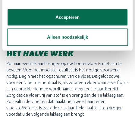
blijven zichtbaar
Lak is niet te verkrijgen in een kleur. Er zijn tegenwoordig
echter wel overlakbare oliën. Je kunt de vloer dan eerst
Accepteren
kleuren met de olie en vervolgens afwerken met een
parketlak.
Alleen noodzakelijk
GOEDE VOORBEREIDING IS
HET HALVE WERK
Zomaar even lak aanbrengen op uw houtenvloer is niet aan te
bevelen. Voor het mooiste resultaat is het nodige voorwerk
nodig. Begin met het opschuren van de vloer. Dit geldt zowel
voor een vloer die neutraal is, als voor een vloer waar al verf op is
aan gebracht. Hiermee wordt namelijk een egale laag bereikt.
Zorg dat de vloer vrij van stof is en breng dan de 1e laklaag aan.
Zo sealt u de vloer en dat maakt hem weerbaar tegen
vloeistoffen. Het is zaak deze laklaag helemaal te laten drogen
voordat u de volgende laklaag aan brengt.