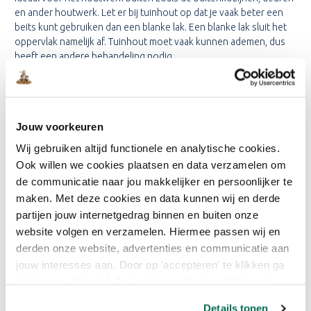
en ander houtwerk. Let er bij tuinhout op dat je vaak beter een
beits kunt gebruiken dan een blanke lak. Een blanke lak sluit het
oppervlak namelijk af. Tuinhout moet vaak kunnen ademen, dus
heeft een andere behandeling nodig.
BLANKE LAK MET EEN
GLANZENDE AFWERKING
KOPEN
Jouw voorkeuren
Wij gebruiken altijd functionele en analytische cookies.
Glanzende blanke lak kopen? Dat doe je voordelig bij
Ook willen we cookies plaatsen en data verzamelen om
Onlineverf.nl. Altijd gratis verzending vanaf €45 en je krijgt van
de communicatie naar jou makkelijker en persoonlijker te
ons het beste advies. Heb je vragen of dit type verf? Neem dan
maken. Met deze cookies en data kunnen wij en derde
contact op met onze klantenservice. Wij helpen je graag met het
maken van de beste keuze.
partijen jouw internetgedrag binnen en buiten onze
website volgen en verzamelen. Hiermee passen wij en
derden onze website, advertenties en communicatie aan
jouw interesses aan. Door op 'accepteren' te klikken ga
Blanke Lak
2K Blanke Lak
je hiermee akkoord. Je kunt je voorkeuren altijd weer
Blanke lak glans
Blanke lak mat
aanpassen. Lees er meer over in ons cookiebeleid.
Details tonen