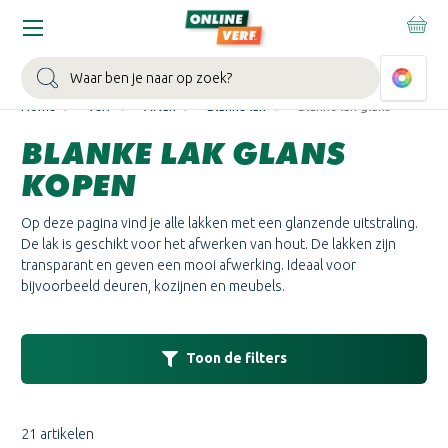
WIN EEN BALLONVAART:
Bij besteding vanaf €100,- aan Sikkens
muurverf en/of lak.
Bekijk actie >
Zoeken
Home
Verf
Aflak
Blanke lak
Blanke lak glans
BLANKE LAK GLANS
KOPEN
Op deze pagina vind je alle lakken met een glanzende uitstraling.
De lak is geschikt voor het afwerken van hout. De lakken zijn
transparant en geven een mooi afwerking. Ideaal voor
bijvoorbeeld deuren, kozijnen en meubels.
Toon de filters
21 artikelen