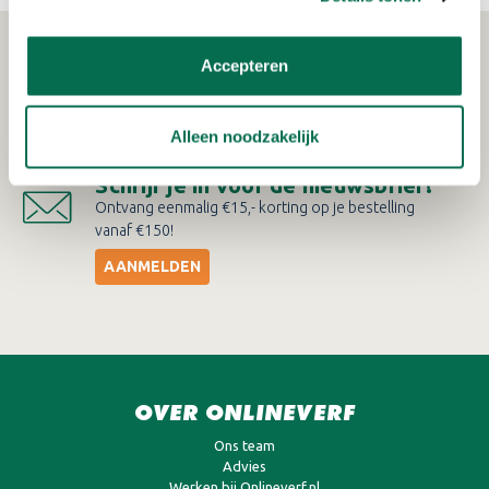
WAT KLANTEN VERTELLEN
Accepteren
Alleen noodzakelijk
Schrijf je in voor de nieuwsbrief!
Ontvang eenmalig €15,- korting op je bestelling
vanaf €150!
AANMELDEN
OVER ONLINEVERF
Ons team
Advies
Werken bij Onlineverf.nl