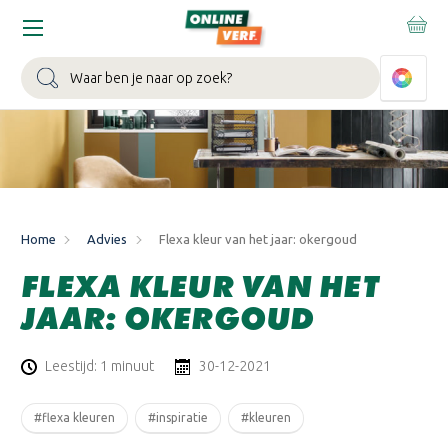
WIN EEN BALLONVAART:
Bij besteding vanaf €100,- aan Sikkens
muurverf en/of lak.
Bekijk actie >
Zoeken
Home
Advies
Flexa kleur van het jaar: okergoud
FLEXA KLEUR VAN HET
JAAR: OKERGOUD
Leestijd: 1 minuut
30-12-2021
#flexa kleuren
#inspiratie
#kleuren