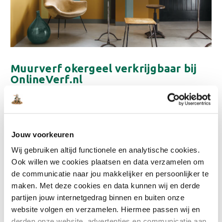
Muurverf okergeel verkrijgbaar bij
OnlineVerf.nl
Deze kleur gaat dus veel gezelligheid brengen in de
woonkamers. Uiteraard is deze kleur ook te verkrijgen
bij
Onlineverf
. Heb je hier nog vragen over? Of heb je nog op- en
aanmerkingen? Onze medewerkers helpen je graag voor een
Jouw voorkeuren
antwoord of passend advies. Kom gerust langs in onze
showroom. Of
bel
of
mail
ons.
Wij gebruiken altijd functionele en analytische cookies.
Ook willen we cookies plaatsen en data verzamelen om
de communicatie naar jou makkelijker en persoonlijker te
maken. Met deze cookies en data kunnen wij en derde
partijen jouw internetgedrag binnen en buiten onze
website volgen en verzamelen. Hiermee passen wij en
derden onze website, advertenties en communicatie aan