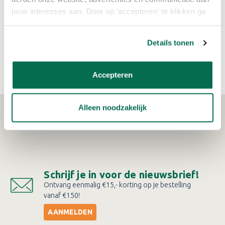
jouw interesses aan. Door op 'accepteren' te klikken ga
je hiermee akkoord. Je kunt je voorkeuren altijd weer
aanpassen. Lees er meer over in ons cookiebeleid.
Sikkens Alpha Rezisto Easy
Flexa Strak op de Muur
Details tonen
Clean
Muurverf
€32,82
€15,29
Accepteren
Alleen noodzakelijk
WAT KLANTEN VERTELLEN
Schrijf je in voor de nieuwsbrief!
Ontvang eenmalig €15,- korting op je bestelling
vanaf €150!
AANMELDEN