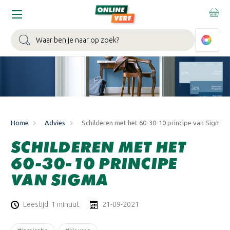
WIN EEN BALLONVAART:
Bij besteding vanaf €100,- aan Sikkens
muurverf en/of lak.
Bekijk actie >
Zoeken
Home
Advies
Schilderen met het 60-30-10 principe van Sigma
SCHILDEREN MET HET
60-30-10 PRINCIPE
VAN SIGMA
Leestijd: 1 minuut
21-09-2021