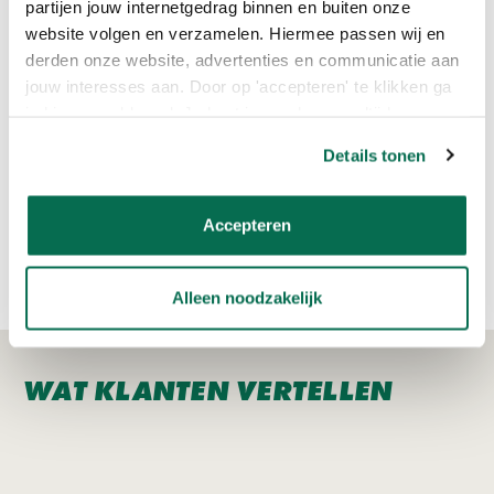
partijen jouw internetgedrag binnen en buiten onze
website volgen en verzamelen. Hiermee passen wij en
derden onze website, advertenties en communicatie aan
jouw interesses aan. Door op 'accepteren' te klikken ga
je hiermee akkoord. Je kunt je voorkeuren altijd weer
aanpassen. Lees er meer over in ons cookiebeleid.
Details tonen
Sigma Sigmatex Superlatex
Sigma Pearl Clean Matt
Accepteren
Matt
€26,95
€22,95
Alleen noodzakelijk
WAT KLANTEN VERTELLEN