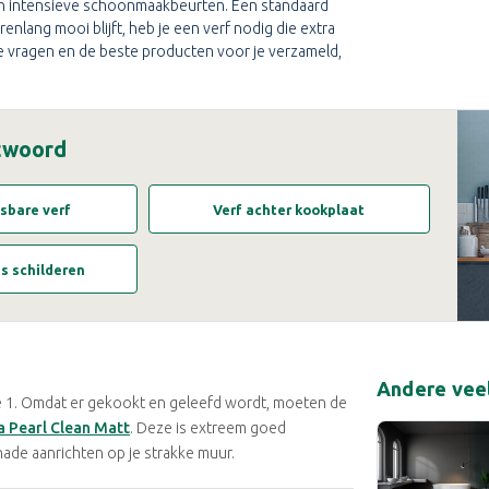
en intensieve schoonmaakbeurten. Een standaard
enlang mooi blijft, heb je een verf nodig die extra
e vragen en de beste producten voor je verzameld,
ntwoord
sbare verf
Verf achter kookplaat
s schilderen
Andere vee
se 1. Omdat er gekookt en geleefd wordt, moeten de
 Pearl Clean Matt
. Deze is extreem goed
ade aanrichten op je strakke muur.