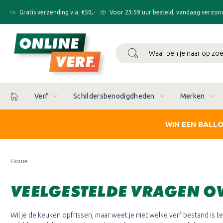
Gratis verzending v.a. €50,-
Voor 23:59 uur besteld, vandaag verzon
Zoeken
Verf
Schildersbenodigdheden
Merken
WIN EEN BALL
Home
VEELGESTELDE VRAGEN O
Wil je de keuken opfrissen, maar weet je niet welke verf bestand is te