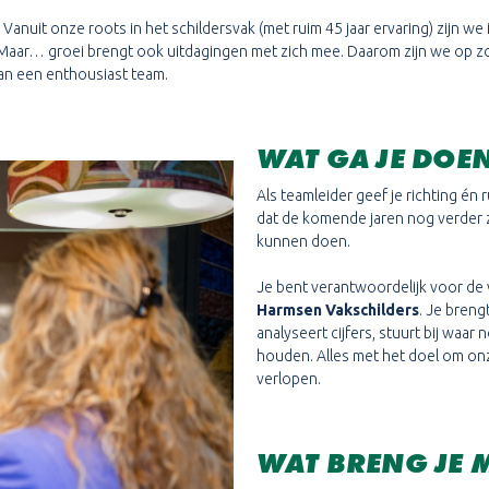
Vanuit onze roots in het schildersvak (met ruim 45 jaar ervaring) zijn w
p. Maar… groei brengt ook uitdagingen met zich mee. Daarom zijn we op 
van een enthousiast team.
WAT GA JE DOE
Als teamleider geef je richting én 
dat de komende jaren nog verder za
kunnen doen.
Je bent verantwoordelijk voor de 
Harmsen Vakschilders
. Je breng
analyseert cijfers, stuurt bij waa
houden. Alles met het doel om on
verlopen.
WAT BRENG JE 