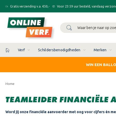
Gratis verzending v.a. €50,-
Voor 23:59 uur besteld, vandaag verzon
Zoeken
Verf
Schildersbenodigdheden
Merken
WIN EEN BALL
Home
TEAMLEIDER FINANCIËLE 
Word jij onze financiële aanvoerder met oog voor cijfers én m