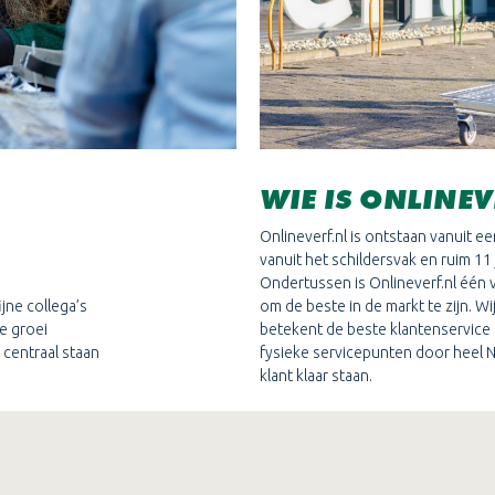
WIE IS ONLINE
Onlineverf.nl is ontstaan vanuit e
vanuit het schildersvak en ruim 11
Ondertussen is Onlineverf.nl één 
jne collega’s
om de beste in de markt te zijn. Wi
e groei
betekent de beste klantenservice 
 centraal staan
fysieke servicepunten door heel 
klant klaar staan.