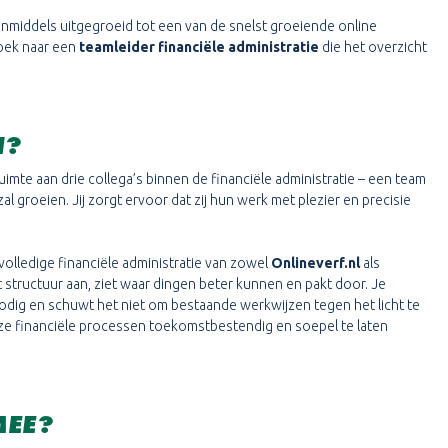
e inmiddels uitgegroeid tot een van de snelst groeiende online
zoek naar een
teamleider financiële administratie
die het overzicht
N?
ruimte aan drie collega’s binnen de financiële administratie – een team
l groeien. Jij zorgt ervoor dat zij hun werk met plezier en precisie
volledige financiële administratie van zowel
Onlineverf.nl
als
t structuur aan, ziet waar dingen beter kunnen en pakt door. Je
r nodig en schuwt het niet om bestaande werkwijzen tegen het licht te
ze financiële processen toekomstbestendig en soepel te laten
MEE?