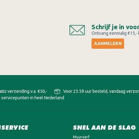
Schrijf je in vo
Ontvang eenmalig €15,- k
AANMELDEN
atis verzending v.a. €50,-
Voor 23:59 uur besteld, vandaag verz
 servicepunten in heel Nederland
SERVICE
SNEL AAN DE SLAG
Muurverf