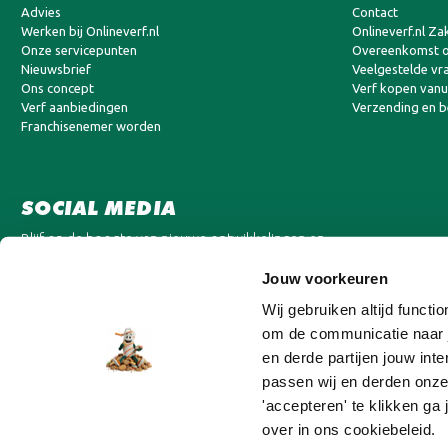
Advies
Contact
Werken bij Onlineverf.nl
Onlineverf.nl Zak
Onze servicepunten
Overeenkomst o
Nieuwsbrief
Veelgestelde vr
Ons concept
Verf kopen vanui
Verf aanbiedingen
Verzending en 
Franchisenemer worden
SOCIAL MEDIA
Blijf op de hoogte van nieuwe ontwikkelingen en
aanbiedingen.
Jouw voorkeuren
Wij gebruiken altijd funct
om de communicatie naar j
en derde partijen jouw in
passen wij en derden onze
'accepteren' te klikken ga
over in ons cookiebeleid.