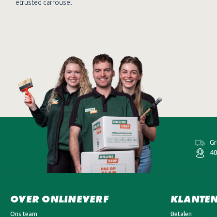
etrusted carrousel
Gr
40
OVER ONLINEVERF
KLANTEN
Ons team
Betalen