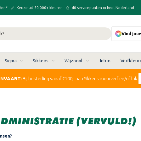
den*
Keuze uit 50.000+ kleuren
40 servicepunten in heel Nederland
Vind jou
Sigma
Sikkens
Wijzonol
Jotun
Verfkleur
ONVAART:
Bij besteding vanaf €100,- aan Sikkens muurverf en/of lak.
ADMINISTRATIE (VERVULD!)
ensen?