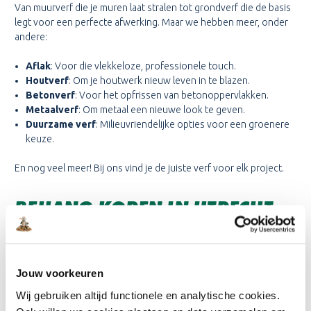
Van muurverf die je muren laat stralen tot grondverf die de basis
legt voor een perfecte afwerking. Maar we hebben meer, onder
andere:
Aflak
: Voor die vlekkeloze, professionele touch.
Houtverf
: Om je houtwerk nieuw leven in te blazen.
Betonverf
: Voor het opfrissen van betonoppervlakken.
Metaalverf
: Om metaal een nieuwe look te geven.
Duurzame verf
: Milieuvriendelijke opties voor een groenere
keuze.
En nog veel meer! Bij ons vind je de juiste verf voor elk project.
BEHANG KOPEN IN UTRECHT
Zoek je niet alleen naar een verfwinkel, maar ook naar een
behangwinkel in Utrecht
? Zoek niet verder, want hier bij ons ben
je aan het juiste adres! We hebben een uitgebreide collectie met
Jouw voorkeuren
behang van gerenommeerde merken als Arte, Eijffinger en
Hooked on Walls. Wat je stijl of voorkeur ook is, we hebben
Wij gebruiken altijd functionele en analytische cookies.
absoluut iets wat bij jou past.