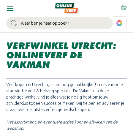
WIN EEN BALLONVAART:
Bij besteding vanaf €100,- aan Sikkens
muurverf en/of lak.
Bekijk actie >
Zoeken
Home
Klantenservice
Servicepunten
VERFWINKEL UTRECHT:
ONLINEVERF DE
VAKMAN
Verf kopen in Utrecht gaat nu nog gemakkelijker! In deze mooie
stad vind je verf & behang specialist De Vakman. In deze
prachtige winkel vind je alles wat je nodig hebt om jouw
schilderklus tot een succes te maken. Wij helpen en adviseren je
graag over de juiste verf en gereedschappen.
Het assortiment, en eventuele acties kunnen afwijken van de
webshop.