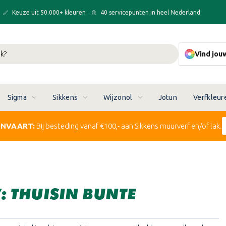
Keuze uit 50.000+ kleuren
40 servicepunten in heel Nederland
Vind jou
Sigma
Sikkens
Wijzonol
Jotun
Verfkleur
ONVAART:
Bij besteding vanaf €100,- aan Sikkens muurverf en/of lak.
 THUISIN BUNTE