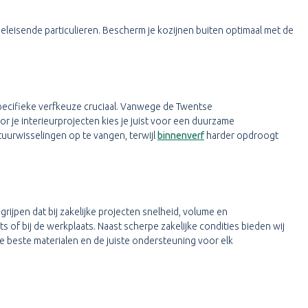
eleisende particulieren. Bescherm je kozijnen buiten optimaal met de
 specifieke verfkeuze cruciaal. Vanwege de Twentse
 je interieurprojecten kies je juist voor een duurzame
tuurwisselingen op te vangen, terwijl
binnenverf
harder opdroogt
egrijpen dat bij zakelijke projecten snelheid, volume en
of bij de werkplaats. Naast scherpe zakelijke condities bieden wij
e beste materialen en de juiste ondersteuning voor elk