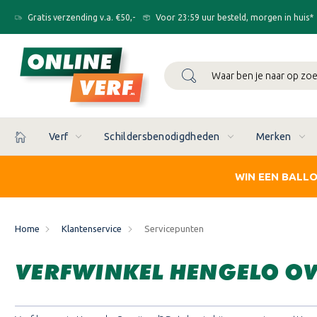
Gratis verzending v.a. €50,-
Voor 23:59 uur besteld, morgen in huis*
Zoeken
Verf
Schildersbenodigdheden
Merken
WIN EEN BALL
Home
Klantenservice
Servicepunten
VERFWINKEL HENGELO OV: