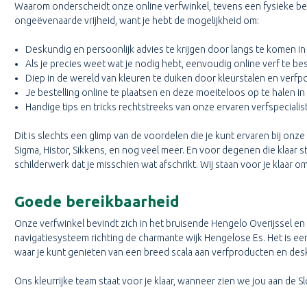
Waarom onderscheidt onze online verfwinkel, tevens een fysieke best
ongeëvenaarde vrijheid, want je hebt de mogelijkheid om:
Deskundig en persoonlijk advies te krijgen door langs te komen in
Als je precies weet wat je nodig hebt, eenvoudig online verf te bes
Diep in de wereld van kleuren te duiken door kleurstalen en verfp
Je bestelling online te plaatsen en deze moeiteloos op te halen in
Handige tips en tricks rechtstreeks van onze ervaren verfspeciali
Dit is slechts een glimp van de voordelen die je kunt ervaren bij onz
Sigma, Histor, Sikkens, en nog veel meer. En voor degenen die klaar 
schilderwerk dat je misschien wat afschrikt. Wij staan voor je klaar o
Goede bereikbaarheid
Onze verfwinkel bevindt zich in het bruisende Hengelo Overijssel en
navigatiesysteem richting de charmante wijk Hengelose Es. Het is een 
waar je kunt genieten van een breed scala aan verfproducten en des
Ons kleurrijke team staat voor je klaar, wanneer zien we jou aan de 