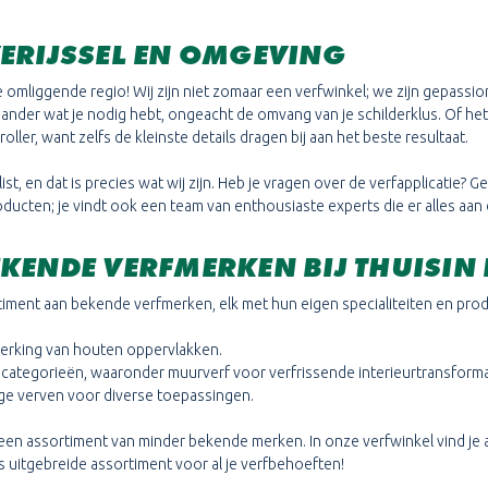
VERIJSSEL EN OMGEVING
e omliggende regio! Wij zijn niet zomaar een verfwinkel; we zijn gepas
n ander wat je nodig hebt, ongeacht de omvang van je schilderklus. Of het
oller, want zelfs de kleinste details dragen bij aan het beste resultaat.
st, en dat is precies wat wij zijn. Heb je vragen over de verfapplicatie? G
fproducten; je vindt ook een team van enthousiaste experts die er alles a
KENDE VERFMERKEN BIJ THUISIN
ortiment aan bekende verfmerken, elk met hun eigen specialiteiten en pr
erking van houten oppervlakken.
de categorieën, waaronder muurverf voor verfrissende interieurtransforma
ige verven voor diverse toepassingen.
 een assortiment van minder bekende merken. In onze verfwinkel vind je al
 uitgebreide assortiment voor al je verfbehoeften!