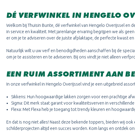
DÉ VERFWINKEL IN HENGELO O
Welkom bij Thuisin Bunte, dé verfwinkel van Hengelo Overijssel en d
in service en kwaliteit. Met jarenlange ervaring begrijpen we als gee
er om je te adviseren over de juiste afplaktape, de perfecte kwast en r
Natuurlijk wilt u uw verf en benodigdheden aanschaffen bij de speciali
om je te assisteren en te adviseren. Bij ons vindt je niet alleen ver
EEN RUIM ASSORTIMENT AAN BE
In onze verfwinkel in Hengelo Overijssel vind je een uitgebreid ass
Sikkens: Hun hoogwaardige lakken zorgen voor een prachtige afw
Sigma: Dit merk staat garant voor kwaliteitsverven in verschillen
Flexa: Met Flexa heb je toegang tot trendy kleuren en hoogwaard
En dat is nog niet alles! Naast deze bekende toppers, bieden wij ook
schilderprojecten altijd een succes worden. Kom langs en ontdek ons