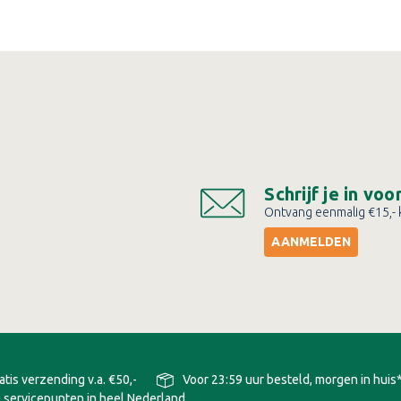
Schrijf je in vo
Ontvang eenmalig €15,- k
AANMELDEN
atis verzending v.a. €50,-
Voor 23:59 uur besteld, morgen in huis
 servicepunten in heel Nederland