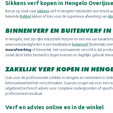
Sikkens verf kopen in Hengelo Overijsse
Ben je op zoek naar
Sikkens
verf in Hengelo? Wij bieden een breed aa
bekende
Rubbol
lakken of kies voor de superieure afwerking van
Alp
BINNENVERF EN BUITENVERF IN
In Hengelo, met zijn rijke industriële historie en een mix van kara
weersomstandigheden is een kwalitatieve
buitenverf
(buitenlak) onm
muurafwerking
of binnenlak. Het voornaamste verschil is dat produ
zodat deze beter bestand is tegen krassen en dagelijks gebruik binn
ZAKELIJK VERF KOPEN IN HENG
Ook voor de professionele schilder in Hengelo en omstreken is Onlin
betrouwbaarheid het verschil maken. Daarom zorgen wij voor een raze
uitgebreid technisch advies voor complexe ondergronden of specifiek
professioneel resultaat.
Verf en advies online en in de winkel