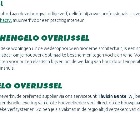
l
nbod aan deze hoogwaardige verf, geliefd bij zowel professionals als ve
hacryl
muurverf voor een prachtig interieur.
 HENGELO OVERIJSSEL
kteristieke woningen uit de wederopbouw en moderne architectuur, is een
isbaar om je houtwerk optimaal te beschermen tegen vocht en wind. Voor
cten voor buiten elastisch blijven om de werking van hout door tempera
enshuis.
ELO OVERIJSSEL
everf.nl de preferred supplier via ons servicepunt
Thuisin Bunte
. Wij b
ndsnelle levering van grote hoeveelheden verf, direct op de bouwplaats 
e verfsystemen. Zo ben je als vakman in de regio altijd verzekerd van d