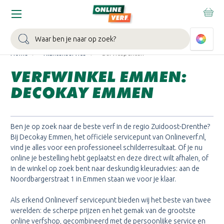
WIN EEN BALLONVAART:
Bij besteding vanaf €100,- aan Sikkens
muurverf en/of lak.
Bekijk actie >
Zoeken
Home
Klantenservice
Servicepunten
VERFWINKEL EMMEN:
DECOKAY EMMEN
Ben je op zoek naar de beste verf in de regio Zuidoost-Drenthe?
Bij Decokay Emmen, het officiële servicepunt van Onlineverf.nl,
vind je alles voor een professioneel schilderresultaat. Of je nu
online je bestelling hebt geplaatst en deze direct wilt afhalen, of
in de winkel op zoek bent naar deskundig kleuradvies: aan de
Noordbargerstraat 1 in Emmen staan we voor je klaar.
Als erkend Onlineverf servicepunt bieden wij het beste van twee
werelden: de scherpe prijzen en het gemak van de grootste
online verfshop, gecombineerd met de persoonlijke service en