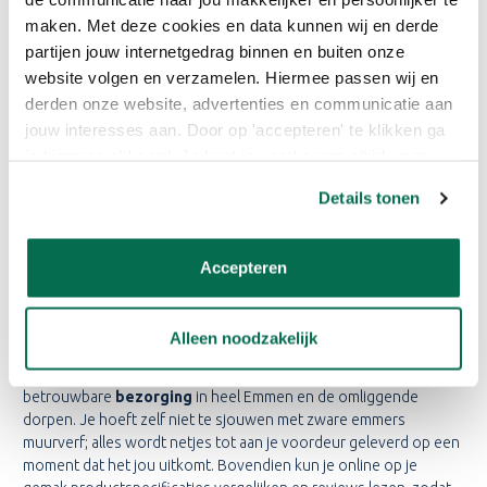
maken. Met deze cookies en data kunnen wij en derde
partijen jouw internetgedrag binnen en buiten onze
website volgen en verzamelen. Hiermee passen wij en
ONLINE VERF BESTELLEN IN
derden onze website, advertenties en communicatie aan
EMMEN
jouw interesses aan. Door op 'accepteren' te klikken ga
je hiermee akkoord. Je kunt je voorkeuren altijd weer
Wanneer je in Emmen woont, wil je niet altijd de tijd vrijmaken om
aanpassen. Lees er meer over in ons cookiebeleid.
fysiek naar de winkel te gaan voor een nieuwe pot verf. Het
Details tonen
online bestellen van verf biedt een uitkomst door de directe
toegang tot een enorm
assortiment
aan topmerken en
schildersbenodigdheden, alles op één overzichtelijke plek. Of je
Accepteren
nu op zoek bent naar een specifieke mengkleur of de juiste
kwasten en rollers, je vindt alles wat je nodig hebt binnen enkele
klikken.
Alleen noodzakelijk
Een groot voordeel van online bestellen is de snelle en
betrouwbare
bezorging
in heel Emmen en de omliggende
dorpen. Je hoeft zelf niet te sjouwen met zware emmers
muurverf; alles wordt netjes tot aan je voordeur geleverd op een
moment dat het jou uitkomt. Bovendien kun je online op je