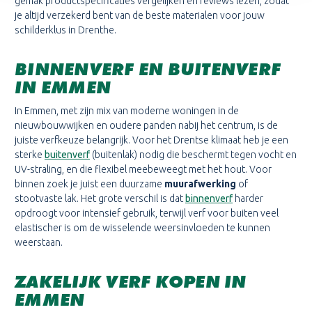
gemak productspecificaties vergelijken en reviews lezen, zodat
je altijd verzekerd bent van de beste materialen voor jouw
schilderklus in Drenthe.
BINNENVERF EN BUITENVERF
IN EMMEN
In Emmen, met zijn mix van moderne woningen in de
nieuwbouwwijken en oudere panden nabij het centrum, is de
juiste verfkeuze belangrijk. Voor het Drentse klimaat heb je een
sterke
buitenverf
(buitenlak) nodig die beschermt tegen vocht en
UV-straling, en die flexibel meebeweegt met het hout. Voor
binnen zoek je juist een duurzame
muurafwerking
of
stootvaste lak. Het grote verschil is dat
binnenverf
harder
opdroogt voor intensief gebruik, terwijl verf voor buiten veel
elastischer is om de wisselende weersinvloeden te kunnen
weerstaan.
ZAKELIJK VERF KOPEN IN
EMMEN