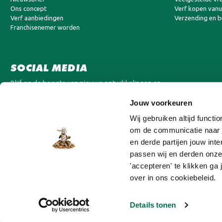
Ons concept
Verf kopen vanui
Verf aanbiedingen
Verzending en 
Franchisenemer worden
SOCIAL MEDIA
Blijf op de hoogte van nieuwe ontwikkelingen en
aanbiedingen.
Jouw voorkeuren
Wij gebruiken altijd funct
om de communicatie naar j
en derde partijen jouw in
passen wij en derden onze
'accepteren' te klikken ga
over in ons cookiebeleid.
Details tonen