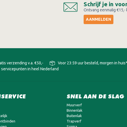
Schrijf je in vo
Ontvang eenmalig €15,- k
AANMELDEN
atis verzending v.a. €50,-
Voor 23:59 uur besteld, morgen in huis
 servicepunten in heel Nederland
SERVICE
SNEL AAN DE SLAG
Muurverf
Binnenlak
elijk
Buitenlak
ntbinden
Trapverf
agen
Sigma