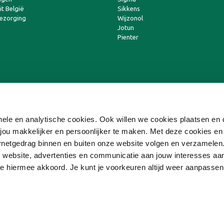
t België
Sikkens
bezorging
Wijzonol
Jotun
Pienter
ionele en analytische cookies. Ook willen we cookies plaatsen e
ou makkelijker en persoonlijker te maken. Met deze cookies en
ternetgedrag binnen en buiten onze website volgen en verzamele
 website, advertenties en communicatie aan jouw interesses aa
 je hiermee akkoord. Je kunt je voorkeuren altijd weer aanpasse
Copyright © 2026 Online-Verf Franchise BV
Algemene Voorwaarden
|
Disclaimer
|
Privacyverklaring