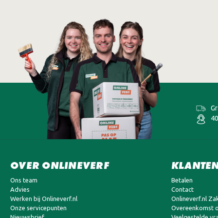
Gr
40
OVER ONLINEVERF
KLANTEN
Ons team
Betalen
Advies
Contact
Werken bij Onlineverf.nl
Onlineverf.nl Zak
Onze servicepunten
Overeenkomst o
Nieuwsbrief
Veelgestelde vr