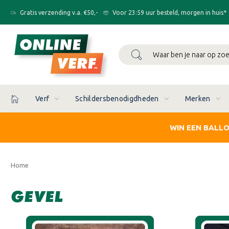
Gratis verzending v.a. €50,-
Voor 23:59 uur besteld, morgen in huis*
Zoeken
Verf
Schildersbenodigdheden
Merken
WIN EEN BALL
Home
GEVEL