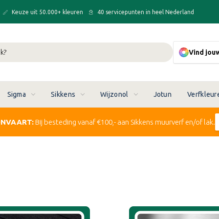
Keuze uit 50.000+ kleuren
40 servicepunten in heel Nederland
Vind jou
Sigma
Sikkens
Wijzonol
Jotun
Verfkleur
ONVAART:
Bij besteding vanaf €100,- aan Sikkens muurverf en/of lak.